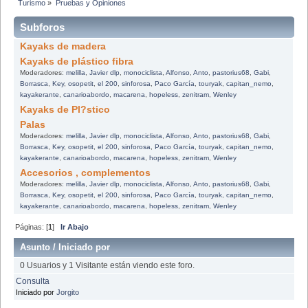
Turismo
»
Pruebas y Opiniones
Subforos
Kayaks de madera
Kayaks de plástico fibra
Moderadores:
melilla
,
Javier dlp
,
monociclista
,
Alfonso
,
Anto
,
pastorius68
,
Gabi
,
Borrasca
,
Key
,
osopetit
,
el 200
,
sinforosa
,
Paco García
,
touryak
,
capitan_nemo
,
kayakerante
,
canarioabordo
,
macarena
,
hopeless
,
zenitram
,
Wenley
Kayaks de Pl?stico
Palas
Moderadores:
melilla
,
Javier dlp
,
monociclista
,
Alfonso
,
Anto
,
pastorius68
,
Gabi
,
Borrasca
,
Key
,
osopetit
,
el 200
,
sinforosa
,
Paco García
,
touryak
,
capitan_nemo
,
kayakerante
,
canarioabordo
,
macarena
,
hopeless
,
zenitram
,
Wenley
Accesorios , complementos
Moderadores:
melilla
,
Javier dlp
,
monociclista
,
Alfonso
,
Anto
,
pastorius68
,
Gabi
,
Borrasca
,
Key
,
osopetit
,
el 200
,
sinforosa
,
Paco García
,
touryak
,
capitan_nemo
,
kayakerante
,
canarioabordo
,
macarena
,
hopeless
,
zenitram
,
Wenley
Páginas: [
1
]
Ir Abajo
Asunto
/
Iniciado por
0 Usuarios y 1 Visitante están viendo este foro.
Consulta
Iniciado por
Jorgito