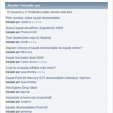
Asunto
/
Iniciado por
0 Usuarios y 2 Visitantes están viendo este foro.
Pido consejo sobre kayak desmontable
Iniciado por
JotaErre
«
1
2
3
»
Nuevo kayak decathlon, Expedición X900
Iniciado por
Photovx2100
Trak Seeker(otro más en Madrid)
Iniciado por
sirvillo
«
1
2
»
Alguien conoce el kayak desmontable de kayak online?
Iniciado por
Eliocroca
Kayak hinchable Itiwit X500
Iniciado por
Carlos Arcos
«
1
2
3
»
Cual es el kayak inflable más velóz?
Iniciado por
spacefrehley
«
1
2
»
Kayak Point 65 Mercury GTX desmontable individual. Opinion.
Iniciado por
spacefrehley
Hinchables Drop Stitch
Iniciado por
Agumal
Haciendo el burro con el packraft
Iniciado por
JotaErre
kayaks desmontables Point 65
Iniciado por
pereerep