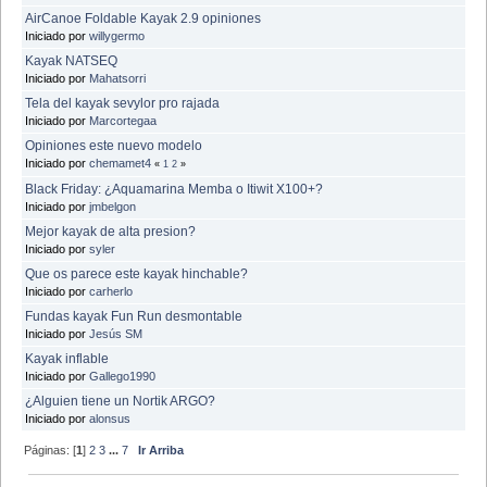
AirCanoe Foldable Kayak 2.9 opiniones
Iniciado por
willygermo
Kayak NATSEQ
Iniciado por
Mahatsorri
Tela del kayak sevylor pro rajada
Iniciado por
Marcortegaa
Opiniones este nuevo modelo
Iniciado por
chemamet4
«
1
2
»
Black Friday: ¿Aquamarina Memba o Itiwit X100+?
Iniciado por
jmbelgon
Mejor kayak de alta presion?
Iniciado por
syler
Que os parece este kayak hinchable?
Iniciado por
carherlo
Fundas kayak Fun Run desmontable
Iniciado por
Jesús SM
Kayak inflable
Iniciado por
Gallego1990
¿Alguien tiene un Nortik ARGO?
Iniciado por
alonsus
Páginas: [
1
]
2
3
...
7
Ir Arriba