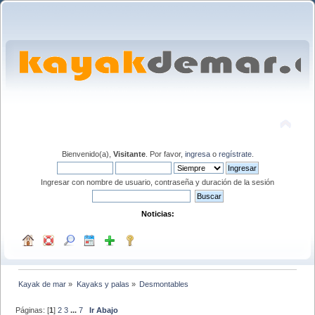
Bienvenido(a),
Visitante
. Por favor,
ingresa
o
regístrate
.
Ingresar con nombre de usuario, contraseña y duración de la sesión
Noticias:
Kayak de mar
»
Kayaks y palas
»
Desmontables
Páginas: [
1
]
2
3
...
7
Ir Abajo