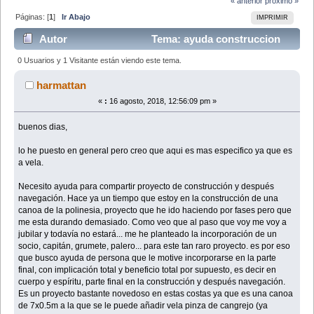
« anterior
próximo »
Páginas: [
1
]
Ir Abajo
IMPRIMIR
Autor
Tema: ayuda construccion
canoa polinesia (Leído 103839 veces)
0 Usuarios y 1 Visitante están viendo este tema.
harmattan
«
:
16 agosto, 2018, 12:56:09 pm »
buenos dias,
lo he puesto en general pero creo que aqui es mas especifico ya que es
a vela.
Necesito ayuda para compartir proyecto de construcción y después
navegación. Hace ya un tiempo que estoy en la construcción de una
canoa de la polinesia, proyecto que he ido haciendo por fases pero que
me esta durando demasiado. Como veo que al paso que voy me voy a
jubilar y todavía no estará... me he planteado la incorporación de un
socio, capitán, grumete, palero... para este tan raro proyecto. es por eso
que busco ayuda de persona que le motive incorporarse en la parte
final, con implicación total y beneficio total por supuesto, es decir en
cuerpo y espíritu, parte final en la construcción y después navegación.
Es un proyecto bastante novedoso en estas costas ya que es una canoa
de 7x0.5m a la que se le puede añadir vela pinza de cangrejo (ya