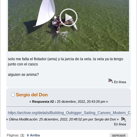
solo me falta el flotador (ama) y la jarcia de la vela. la vela ya la tengo
junto con el casco
alguien se anima?
En línea
Sergio del Don
«
Respuesta #2 :
25 diciembre, 2022, 20:43:29 pm »
https://archive.org/details/Building_Outrigger_Sailing_Canoes_Modern_Co
«
Última Modificación: 25 diciembre, 2022, 20:48:02 pm por Sergio del Don
»
En línea
Páginas: [
1
]
Ir Arriba
IMPRIMIR