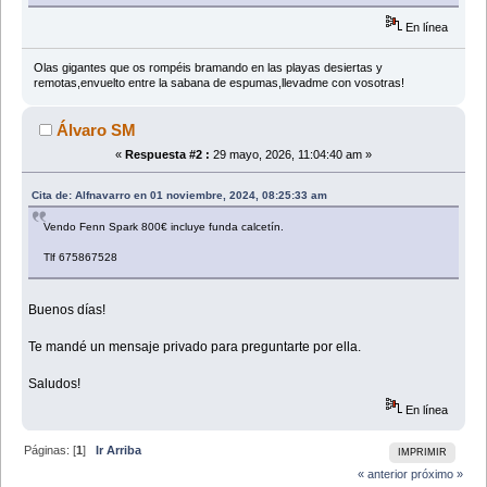
En línea
Olas gigantes que os rompéis bramando en las playas desiertas y
remotas,envuelto entre la sabana de espumas,llevadme con vosotras!
Álvaro SM
«
Respuesta #2 :
29 mayo, 2026, 11:04:40 am »
Cita de: Alfnavarro en 01 noviembre, 2024, 08:25:33 am
Vendo Fenn Spark 800€ incluye funda calcetín.
Tlf 675867528
Buenos días!
Te mandé un mensaje privado para preguntarte por ella.
Saludos!
En línea
Páginas: [
1
]
Ir Arriba
IMPRIMIR
« anterior
próximo »