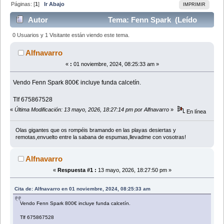
Páginas: [
1
]
Ir Abajo
IMPRIMIR
Autor
Tema: Fenn Spark (Leído
5137 veces)
0 Usuarios y 1 Visitante están viendo este tema.
Alfnavarro
«
:
01 noviembre, 2024, 08:25:33 am »
Vendo Fenn Spark 800€ incluye funda calcetín.
Tlf 675867528
«
Última Modificación: 13 mayo, 2026, 18:27:14 pm por Alfnavarro
»
En línea
Olas gigantes que os rompéis bramando en las playas desiertas y
remotas,envuelto entre la sabana de espumas,llevadme con vosotras!
Alfnavarro
«
Respuesta #1 :
13 mayo, 2026, 18:27:50 pm »
Cita de: Alfnavarro en 01 noviembre, 2024, 08:25:33 am
Vendo Fenn Spark 800€ incluye funda calcetín.
Tlf 675867528