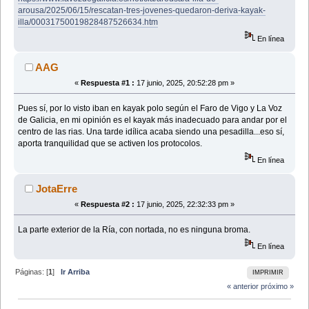
arousa/2025/06/15/rescatan-tres-jovenes-quedaron-deriva-kayak-
illa/00031750019828487526634.htm
En línea
AAG
«
Respuesta #1 :
17 junio, 2025, 20:52:28 pm »
Pues sí, por lo visto iban en kayak polo según el Faro de Vigo y La Voz
de Galicia, en mi opinión es el kayak más inadecuado para andar por el
centro de las rias. Una tarde idílica acaba siendo una pesadilla...eso sí,
aporta tranquilidad que se activen los protocolos.
En línea
JotaErre
«
Respuesta #2 :
17 junio, 2025, 22:32:33 pm »
La parte exterior de la Ría, con nortada, no es ninguna broma.
En línea
Páginas: [
1
]
Ir Arriba
IMPRIMIR
« anterior
próximo »