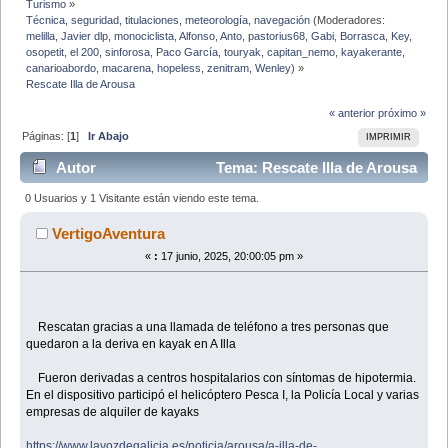
Turismo
»
Técnica, seguridad, titulaciones, meteorología, navegación
(Moderadores:
melilla
,
Javier dlp
,
monociclista
,
Alfonso
,
Anto
,
pastorius68
,
Gabi
,
Borrasca
,
Key
,
osopetit
,
el 200
,
sinforosa
,
Paco García
,
touryak
,
capitan_nemo
,
kayakerante
,
canarioabordo
,
macarena
,
hopeless
,
zenitram
,
Wenley
) »
Rescate Illa de Arousa
« anterior
próximo »
Páginas: [
1
]
Ir Abajo
IMPRIMIR
Autor
Tema: Rescate Illa de Arousa
(Leído 47120 veces)
0 Usuarios y 1 Visitante están viendo este tema.
VertigoAventura
«
:
17 junio, 2025, 20:00:05 pm »
Rescatan gracias a una llamada de teléfono a tres personas que
quedaron a la deriva en kayak en A Illa
Fueron derivadas a centros hospitalarios con síntomas de hipotermia.
En el dispositivo participó el helicóptero Pesca I, la Policía Local y varias
empresas de alquiler de kayaks
https://www.lavozdegalicia.es/noticia/arousa/a-illa-de-