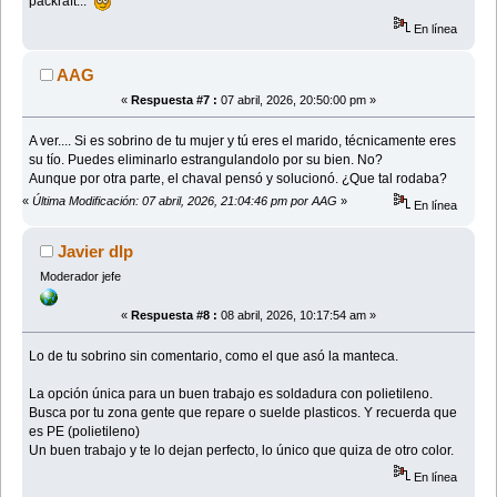
packraft...
En línea
AAG
«
Respuesta #7 :
07 abril, 2026, 20:50:00 pm »
A ver.... Si es sobrino de tu mujer y tú eres el marido, técnicamente eres
su tío. Puedes eliminarlo estrangulandolo por su bien. No?
Aunque por otra parte, el chaval pensó y solucionó. ¿Que tal rodaba?
«
Última Modificación: 07 abril, 2026, 21:04:46 pm por AAG
»
En línea
Javier dlp
Moderador jefe
«
Respuesta #8 :
08 abril, 2026, 10:17:54 am »
Lo de tu sobrino sin comentario, como el que asó la manteca.
La opción única para un buen trabajo es soldadura con polietileno.
Busca por tu zona gente que repare o suelde plasticos. Y recuerda que
es PE (polietileno)
Un buen trabajo y te lo dejan perfecto, lo único que quiza de otro color.
En línea