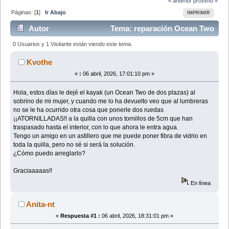
« anterior
próximo »
Páginas: [
1
]
Ir Abajo
IMPRIMIR
Autor
Tema: reparación Ocean Two
(Leído 16044 veces)
0 Usuarios y 1 Visitante están viendo este tema.
Kvothe
«
:
06 abril, 2026, 17:01:10 pm »
Hola, estos días le dejé el kayak (un Ocean Two de dos plazas) al
sobrino de mi mujer, y cuando me lo ha devuelto veo que al lumbreras
no se le ha ocurrido otra cosa que ponerle dos ruedas
¡¡ATORNILLADAS!! a la quilla con unos tornillos de 5cm que han
traspasado hasta el interior, con lo que ahora le entra agua.
Tengo un amigo en un astillero que me puede poner fibra de vidrio en
toda la quilla, pero no sé si será la solución.
¿Cómo puedo arreglarlo?
Graciaaaaas!!
En línea
Anita-nt
«
Respuesta #1 :
06 abril, 2026, 18:31:01 pm »