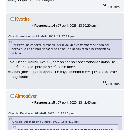
En línea
Kvothe
«
Respuesta #4 :
07 abril, 2026, 13:19:20 pm »
Cita de: Anita-nt en 06 abril, 2026, 18:57:22 pm
Por cierto, no conozco el modelo del kayak que comentas y he dado por
hecho que es de polietileno; si no es así, no hagas caso a mi comentario
anterior.
Es el Ocean Malibu Two XL, perdón por no poner todos los datos. Te
pondría una foto, pero no sé cómo se hace...
Muchas gracias por tu aporte. Lo voy a intentar a ver qué sale de este
desaguisado...
En línea
Almogàver
«
Respuesta #5 :
07 abril, 2026, 13:42:45 pm »
Cita de: Kvothe en 07 abril, 2026, 13:19:20 pm
Cita de: Anita-nt en 06 abril, 2026, 18:57:22 pm
Por cierto, no conozco el modelo del kayak que comentas y he dado por