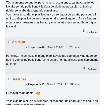
Técnicamente se puede, pero no te lo recomiendo. La mayoría de los
kayaks son de polietileno y la fibra de vidrio no pega bien ahí; al ser
rígida, se acaba despegando con el uso.
?Lo mejor es soldar el plástico: usa un soldador de estaño para derretir
un trozo de plástico del mismo material sobre el agujero. Así se funden
en una sola pieza, es más barato y mucho más resistente. ¡Espero que
te sirva!
En línea
Anita-nt
«
Respuesta #2 :
06 abril, 2026, 18:57:22 pm »
Por cierto, no conozco el modelo del kayak que comentas y he dado por
hecho que es de polietileno; si no es así, no hagas caso a mi comentario
anterior.
En línea
JotaErre
«
Respuesta #3 :
06 abril, 2026, 19:41:51 pm »
El chaval es un genio...
Yo le exigiría a él (o a sus padres, si es menor de edad) que te pague su
valor, porque se lo ha cargado.