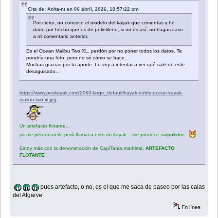
Cita de: Anita-nt en 06 abril, 2026, 18:57:22 pm
Por cierto, no conozco el modelo del kayak que comentas y he
dado por hecho que es de polietileno; si no es así, no hagas caso
a mi comentario anterior.
Es el Ocean Malibu Two XL, perdón por no poner todos los datos. Te
pondría una foto, pero no sé cómo se hace...
Muchas gracias por tu aporte. Lo voy a intentar a ver qué sale de este
desaguisado...
https://www.peskayak.com/2060-large_default/kayak-doble-ocean-kayak-
malibu-two-xl.jpg
Un artefacto flotante...
ya me perdonareis, però llamar a esto un kayak... me produce sarpullidos.
Estoy más con la denominación de CapiTania marítima:
ARTEFACTO
FLOTANTE
pues artefacto, o no, es el que me saca de paseo por las calas
del Algarve
En línea