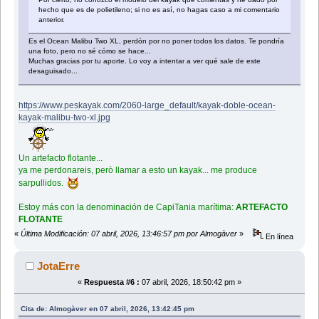
hecho que es de polietileno; si no es así, no hagas caso a mi comentario
anterior.
Es el Ocean Malibu Two XL, perdón por no poner todos los datos. Te pondría
una foto, pero no sé cómo se hace...
Muchas gracias por tu aporte. Lo voy a intentar a ver qué sale de este
desaguisado...
https://www.peskayak.com/2060-large_default/kayak-doble-ocean-
kayak-malibu-two-xl.jpg
Un artefacto flotante...
ya me perdonareis, però llamar a esto un kayak... me produce
sarpullidos.
Estoy más con la denominación de CapiTania marítima:
ARTEFACTO
FLOTANTE
«
Última Modificación: 07 abril, 2026, 13:46:57 pm por Almogàver
»
En línea
JotaErre
«
Respuesta #6 :
07 abril, 2026, 18:50:42 pm »
Cita de: Almogàver en 07 abril, 2026, 13:42:45 pm