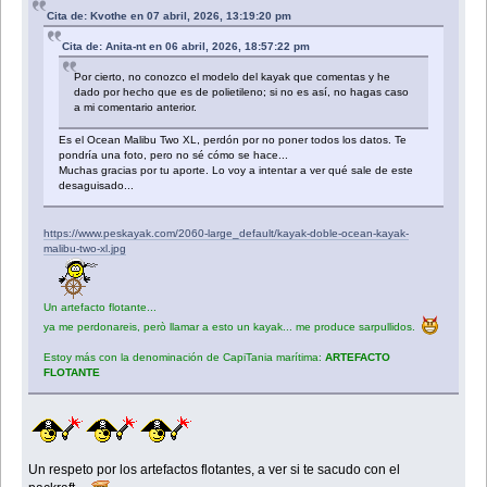
Cita de: Kvothe en 07 abril, 2026, 13:19:20 pm
Cita de: Anita-nt en 06 abril, 2026, 18:57:22 pm
Por cierto, no conozco el modelo del kayak que comentas y he
dado por hecho que es de polietileno; si no es así, no hagas caso
a mi comentario anterior.
Es el Ocean Malibu Two XL, perdón por no poner todos los datos. Te
pondría una foto, pero no sé cómo se hace...
Muchas gracias por tu aporte. Lo voy a intentar a ver qué sale de este
desaguisado...
https://www.peskayak.com/2060-large_default/kayak-doble-ocean-kayak-
malibu-two-xl.jpg
Un artefacto flotante...
ya me perdonareis, però llamar a esto un kayak... me produce sarpullidos.
Estoy más con la denominación de CapiTania marítima:
ARTEFACTO
FLOTANTE
Un respeto por los artefactos flotantes, a ver si te sacudo con el