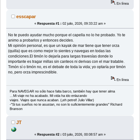
En línea
esscapar
«
Respuesta #1 :
02 julio, 2026, 09:33:22 am »
No te puedo ayudar mucho porque el capella no lo he probado. Yo te
animo a probarlos y entonces decides.
Mi opinión personal, es que un kayak de mar tiene que tener orza
(quilla) que es como mejor lo sientes y navegas en todas las
condiciones.El timón lo dejaría para largas travesías donde lo
importante es tragar millas sin canteos ni derivas con el mar tratable.
Timón sí o timón no, es el debate de toda la vida; yo optaría por timón
no, pero orza imprescindible.
En línea
Para NAVEGAR no sólo hace falta barco, también hay que tener alma
…Mi viaje no ha acabado. Mi vida ha ido enlazando
viajes. Viajes que nunca acaban. (¡eh petrel! Julio Villar)
-"Si tus sueños no te asustan, no son lo suficientemente grandes" Richard
Branson
JT
«
Respuesta #2 :
03 julio, 2026, 00:08:57 am »