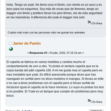
Hola. Tengo un ysak. No tiene orza ni timón, con viento es un asco y es
duro para los esquimos. Soy más de orzas que de timones, tengo un
dagger con timón y prefiero llevar los pies firmes, me da más seguridad
en las maniobras. A diferencia del ysak el dagger rola solo
En línea
Cuánto más trato con las personas más me gustan los animales
Javier de Pantin
«
Respuesta #3 :
03 julio, 2026, 07:16:19 am »
El capella se fabrica en varias medidas y cambia mucho el
comportamiento de uno a otro. Yo probe el venture capella que es la
copia barata del p&h capella 166. A mi me gusta mas el capella pero es
mas inestable que ysak. Es dificil asesorarte porque dices que has
navegado en surfski pero no dices modelos ni mangas. Si llevas un elite
s no vas a tener problemas con el capella pero si llevas surfski de
iniciacion igual el capella se te hace nervioso. Lo suyo es probar los dos
si es posible. El Ysak es un tanque que cumple sin problemas pero muy
tosco.
En línea
Páginas: [
1
]
Ir Arriba