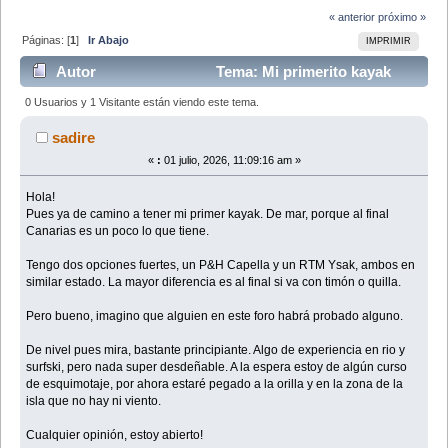
« anterior
próximo »
Páginas: [
1
]
Ir Abajo
IMPRIMIR
Autor
Tema: Mi primerito kayak
(perdido estoy) (Leído 2350 veces)
0 Usuarios y 1 Visitante están viendo este tema.
sadire
«
:
01 julio, 2026, 11:09:16 am »
Hola!
Pues ya de camino a tener mi primer kayak. De mar, porque al final
Canarias es un poco lo que tiene.
Tengo dos opciones fuertes, un P&H Capella y un RTM Ysak, ambos en
similar estado. La mayor diferencia es al final si va con timón o quilla.
Pero bueno, imagino que alguien en este foro habrá probado alguno.
De nivel pues mira, bastante principiante. Algo de experiencia en rio y
surfski, pero nada super desdeñable. A la espera estoy de algún curso
de esquimotaje, por ahora estaré pegado a la orilla y en la zona de la
isla que no hay ni viento.
Cualquier opinión, estoy abierto!