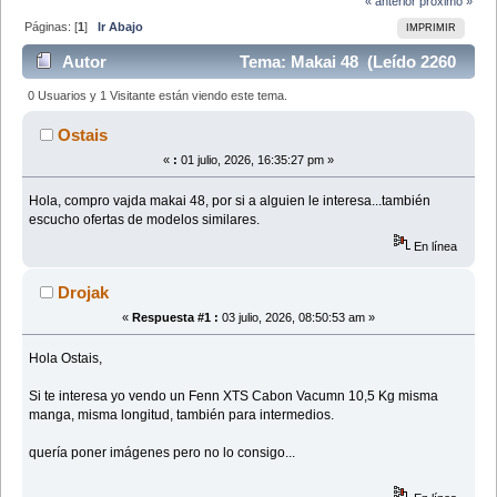
« anterior
próximo »
Páginas: [
1
]
Ir Abajo
IMPRIMIR
Autor
Tema: Makai 48 (Leído 2260
veces)
0 Usuarios y 1 Visitante están viendo este tema.
Ostais
«
:
01 julio, 2026, 16:35:27 pm »
Hola, compro vajda makai 48, por si a alguien le interesa...también
escucho ofertas de modelos similares.
En línea
Drojak
«
Respuesta #1 :
03 julio, 2026, 08:50:53 am »
Hola Ostais,
Si te interesa yo vendo un Fenn XTS Cabon Vacumn 10,5 Kg misma
manga, misma longitud, también para intermedios.
quería poner imágenes pero no lo consigo...