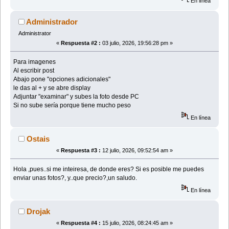
En línea
Administrador
Administrator
«
Respuesta #2 :
03 julio, 2026, 19:56:28 pm »
Para imagenes
Al escribir post
Abajo pone "opciones adicionales"
le das al + y se abre display
Adjuntar "examinar" y subes la foto desde PC
Si no sube sería porque tiene mucho peso
En línea
Ostais
«
Respuesta #3 :
12 julio, 2026, 09:52:54 am »
Hola ,pues..si me inteiresa, de donde eres? Si es posible me puedes
enviar unas fotos?, y..que precio?,un saludo.
En línea
Drojak
«
Respuesta #4 :
15 julio, 2026, 08:24:45 am »