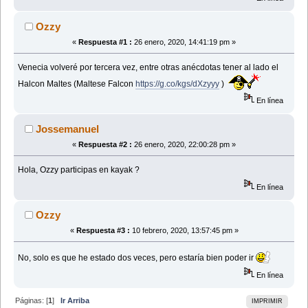
Ozzy
«
Respuesta #1 :
26 enero, 2020, 14:41:19 pm »
Venecia volveré por tercera vez, entre otras anécdotas tener al lado el
Halcon Maltes (Maltese Falcon
https://g.co/kgs/dXzyyy
)
En línea
Jossemanuel
«
Respuesta #2 :
26 enero, 2020, 22:00:28 pm »
Hola, Ozzy participas en kayak ?
En línea
Ozzy
«
Respuesta #3 :
10 febrero, 2020, 13:57:45 pm »
No, solo es que he estado dos veces, pero estaría bien poder ir
En línea
Páginas: [
1
]
Ir Arriba
IMPRIMIR