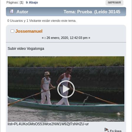
Páginas: [
1
]
Ir Abajo
IMPRIMIR
Autor
Tema: Prueba (Leído 30145
veces)
0 Usuarios y 1 Visitante están viendo este tema.
Jossemanuel
«
:
26 enero, 2020, 12:42:03 pm »
Subir video Vogalonga
list=PL4UKoGMsOS53Wce2NW1W9Zjf7sNHZU-ur
En línea