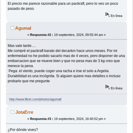
El precio me parece razonable para un packraft, pero lo veo un poco
pasado de peso.
En línea
Agumal
«
Respuesta #2 :
19 septiembre, 2024, 09:55:44 am »
Mas vale tarde.....
Me compré el packraft barato del decarton hace unos meses. Por mi
enfermedad no he podido sacarlo mas de 4 veces, pero disponer de una
embarcacion que se mueve bien y que no pesa mas de 3 kg creo que
merece la pena.
Pega: el viento, puede coger una racha e irse el solo a Argelia.
Durabilidad es una incógnita. Si alguien quiere mas detalles o incluso
probarlo que me pregunte
En línea
http://www.flickr.com/photos/agumal/
JotaErre
«
Respuesta #3 :
19 septiembre, 2024, 16:40:52 pm »
¿Por dónde vives?