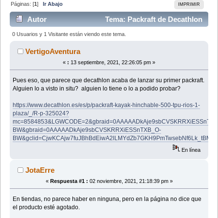
Páginas: [
1
]
Ir Abajo
IMPRIMIR
Autor
Tema: Packraft de Decathlon
(Leído 54175 veces)
0 Usuarios y 1 Visitante están viendo este tema.
VertigoAventura
«
:
13 septiembre, 2021, 22:26:05 pm »
Pues eso, que parece que decathlon acaba de lanzar su primer packraft.
Alguien lo a visto in situ? alguien lo tiene o lo a podido probar?
https://www.decathlon.es/es/p/packraft-kayak-hinchable-500-tpu-rios-1-
plaza/_/R-p-325024?
mc=8584853&LGWCODE=2&gbraid=0AAAAADkAje9sbCVSKRRXiESSnTXB
BW&gbraid=0AAAAADkAje9sbCVSKRRXiESSnTXB_O-
BW&gclid=CjwKCAjw7fuJBhBdEiwA2lLMYdZb7GKH9PmTwsebNf6Lk_tBMgdG
En línea
JotaErre
«
Respuesta #1 :
02 noviembre, 2021, 21:18:39 pm »
En tiendas, no parece haber en ninguna, pero en la página no dice que
el producto esté agotado.