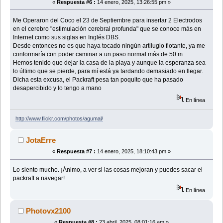
«
Respuesta #6 :
14 enero, 2025, 13:26:55 pm »
Me Operaron del Coco el 23 de Septiembre para insertar 2 Electrodos
en el cerebro "estimulación cerebral profunda" que se conoce más en
Internet como sus siglas en Inglés DBS.
Desde entonces no es que haya tocado ningún artilugio flotante, ya me
conformaría con poder caminar a un paso normal más de 50 m.
Hemos tenido que dejar la casa de la playa y aunque la esperanza sea
lo último que se pierde, para mí está ya tardando demasiado en llegar.
Dicha esta excusa, el Packraft pesa tan poquito que ha pasado
desapercibido y lo tengo a mano
En línea
http://www.flickr.com/photos/agumal/
JotaErre
«
Respuesta #7 :
14 enero, 2025, 18:10:43 pm »
Lo siento mucho. ¡Ánimo, a ver si las cosas mejoran y puedes sacar el
packraft a navegar!
En línea
Photovx2100
«
Respuesta #8 :
23 abril, 2025, 08:01:16 am »