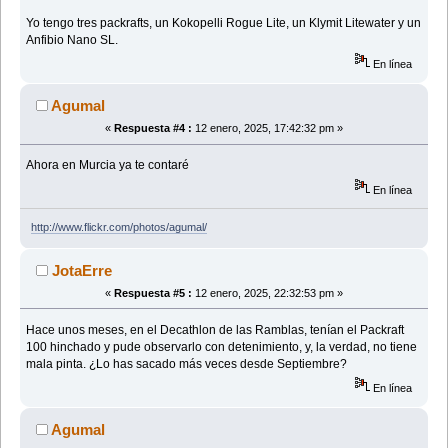
Yo tengo tres packrafts, un Kokopelli Rogue Lite, un Klymit Litewater y un
Anfibio Nano SL.
En línea
Agumal
«
Respuesta #4 :
12 enero, 2025, 17:42:32 pm »
Ahora en Murcia ya te contaré
En línea
http://www.flickr.com/photos/agumal/
JotaErre
«
Respuesta #5 :
12 enero, 2025, 22:32:53 pm »
Hace unos meses, en el Decathlon de las Ramblas, tenían el Packraft
100 hinchado y pude observarlo con detenimiento, y, la verdad, no tiene
mala pinta. ¿Lo has sacado más veces desde Septiembre?
En línea
Agumal