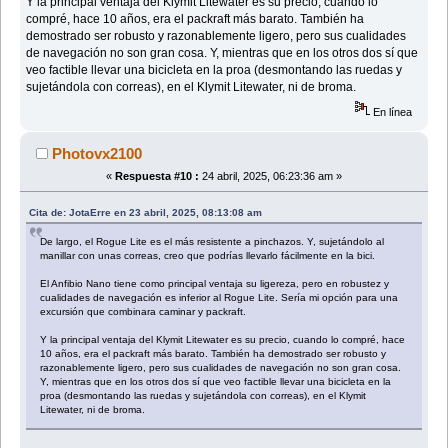
Y la principal ventaja del Klymit Litewater es su precio, cuando lo
compré, hace 10 años, era el packraft más barato. También ha
demostrado ser robusto y razonablemente ligero, pero sus cualidades
de navegación no son gran cosa. Y, mientras que en los otros dos sí que
veo factible llevar una bicicleta en la proa (desmontando las ruedas y
sujetándola con correas), en el Klymit Litewater, ni de broma.
En línea
Photovx2100
«
Respuesta #10 :
24 abril, 2025, 06:23:36 am »
Cita de: JotaErre en 23 abril, 2025, 08:13:08 am
De largo, el Rogue Lite es el más resistente a pinchazos. Y, sujetándolo al
manillar con unas correas, creo que podrías llevarlo fácilmente en la bici.
El Anfibio Nano tiene como principal ventaja su ligereza, pero en robustez y
cualidades de navegación es inferior al Rogue Lite. Sería mi opción para una
excursión que combinara caminar y packraft.
Y la principal ventaja del Klymit Litewater es su precio, cuando lo compré, hace
10 años, era el packraft más barato. También ha demostrado ser robusto y
razonablemente ligero, pero sus cualidades de navegación no son gran cosa.
Y, mientras que en los otros dos sí que veo factible llevar una bicicleta en la
proa (desmontando las ruedas y sujetándola con correas), en el Klymit
Litewater, ni de broma.