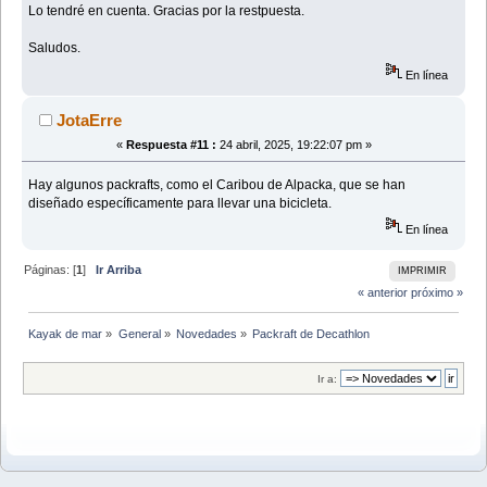
Lo tendré en cuenta. Gracias por la restpuesta.
Saludos.
En línea
JotaErre
«
Respuesta #11 :
24 abril, 2025, 19:22:07 pm »
Hay algunos packrafts, como el Caribou de Alpacka, que se han
diseñado específicamente para llevar una bicicleta.
En línea
Páginas: [
1
]
Ir Arriba
IMPRIMIR
« anterior
próximo »
Kayak de mar
»
General
»
Novedades
»
Packraft de Decathlon
Ir a: