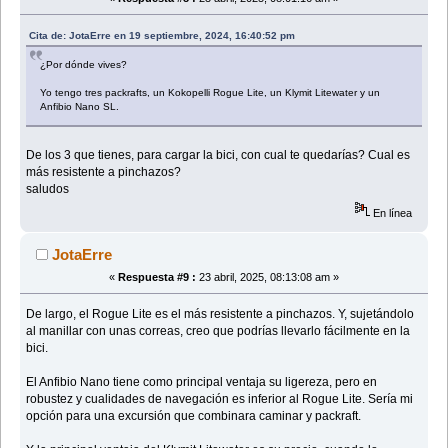
Cita de: JotaErre en 19 septiembre, 2024, 16:40:52 pm
¿Por dónde vives?
Yo tengo tres packrafts, un Kokopelli Rogue Lite, un Klymit Litewater y un
Anfibio Nano SL.
De los 3 que tienes, para cargar la bici, con cual te quedarías? Cual es
más resistente a pinchazos?
saludos
En línea
JotaErre
«
Respuesta #9 :
23 abril, 2025, 08:13:08 am »
De largo, el Rogue Lite es el más resistente a pinchazos. Y, sujetándolo
al manillar con unas correas, creo que podrías llevarlo fácilmente en la
bici.
El Anfibio Nano tiene como principal ventaja su ligereza, pero en
robustez y cualidades de navegación es inferior al Rogue Lite. Sería mi
opción para una excursión que combinara caminar y packraft.