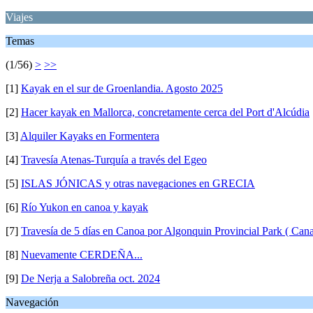
Viajes
Temas
(1/56)
>
>>
[1]
Kayak en el sur de Groenlandia. Agosto 2025
[2]
Hacer kayak en Mallorca, concretamente cerca del Port d'Alcúdia
[3]
Alquiler Kayaks en Formentera
[4]
Travesía Atenas-Turquía a través del Egeo
[5]
ISLAS JÓNICAS y otras navegaciones en GRECIA
[6]
Río Yukon en canoa y kayak
[7]
Travesía de 5 días en Canoa por Algonquin Provincial Park ( Can
[8]
Nuevamente CERDEÑA...
[9]
De Nerja a Salobreña oct. 2024
Navegación