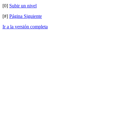
[0]
Subir un nivel
[#]
Página Siguiente
Ir a la versión completa