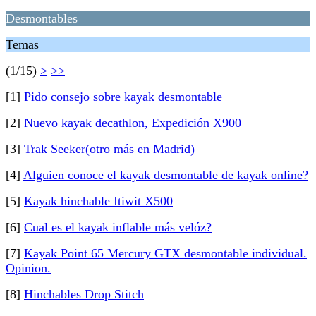
Desmontables
Temas
(1/15)
>
>>
[1]
Pido consejo sobre kayak desmontable
[2]
Nuevo kayak decathlon, Expedición X900
[3]
Trak Seeker(otro más en Madrid)
[4]
Alguien conoce el kayak desmontable de kayak online?
[5]
Kayak hinchable Itiwit X500
[6]
Cual es el kayak inflable más velóz?
[7]
Kayak Point 65 Mercury GTX desmontable individual.
Opinion.
[8]
Hinchables Drop Stitch