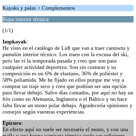
Kayaks y palas > Complementos
Ropa interior técnica
(1/1)
Impkayak
:
He visto en el catálogo de Lidl que van a traer camiseta y
pantalón interior técnico. Los traen con la excusa del ski,
pero las vi la temporada pasada y creo que son para
cualquier actividad deportiva. Son sin costuras y su
composición es un 6% de elastano, 36% de poliéster y
58% poliamida. Me he fijado en ellos porque me voy a
comprar un traje seco y creo que podrían ser una opción
para llevar debajo. Salvo días contados, por aquí no hay un
frío como en Alemania, Inglaterra o el Báltico y no hace
falta llevar un mono polar debajo. Agradecería opiniones y
consejos según vuestras experiencias.
Epicuro
:
En efecto aquí no suele ser necesario el mono, y con una
malla y una buena camiseta térmica suele ser suficiente.