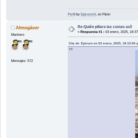
Perfil
by
Epicuro14
, on Flickr
Re:Quién pillara las costas así!
Almogàver
«
Respuesta #1 :
03 enero, 2025, 18:3
Marinero
Cita de: Epicuro en 03 enero, 2025, 18:15:06 
Mensajes: 572