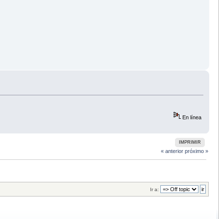
En línea
IMPRIMIR
« anterior
próximo »
Ir a: