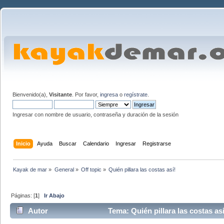
Bienvenido(a),
Visitante
. Por favor,
ingresa
o
regístrate
.
Ingresar con nombre de usuario, contraseña y duración de la sesión
Inicio
Ayuda
Buscar
Calendario
Ingresar
Registrarse
Kayak de mar
»
General
»
Off topic
»
Quién pillara las costas así!
Páginas: [
1
]
Ir Abajo
Autor
Tema: Quién pillara las costas as