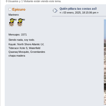
0 Usuarios y 1 Visitante están viendo este tema.
Quién pillara las costas así!
Epicuro
«
:
03 enero, 2025, 18:15:06 pm »
Marinero
Mensajes: 1571
Siendo nada, soy todo.
Kayak: North Shore Atlantic LV,
Tiderace Xcite S, Waterfield
Qaanaq Mosquito, Groenlandes
chapa madera