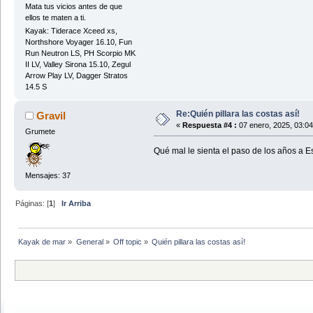
Mata tus vicios antes de que
ellos te maten a ti.
Kayak: Tiderace Xceed xs,
Northshore Voyager 16.10, Fun
Run Neutron LS, PH Scorpio MK
II LV, Valley Sirona 15.10, Zegul
Arrow Play LV, Dagger Stratos
14.5 S
Re:Quién pillara las costas así!
Gravil
«
Respuesta #4 :
07 enero, 2025, 03:0
Grumete
Qué mal le sienta el paso de los años a E
Mensajes: 37
Páginas: [
1
]
Ir Arriba
Kayak de mar
»
General
»
Off topic
»
Quién pillara las costas así!