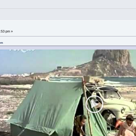
7:53 pm »
pm