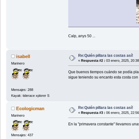
Calp, anys 50 ...
Re:Quién pillara las costas así!
isabell
«
Respuesta #2 :
03 enero, 2025, 20:3
Marinero
Que buenos tiempos cuándo se podía plant
sigue teniendo su encanto esta costa con 
Mensajes: 288
Kayak: tiderace xplorer S
Re:Quién pillara las costas así!
Ecologicman
«
Respuesta #3 :
06 enero, 2025, 22:5
Marinero
En la "primavera constante" llevamos unas
Mensajes: 437