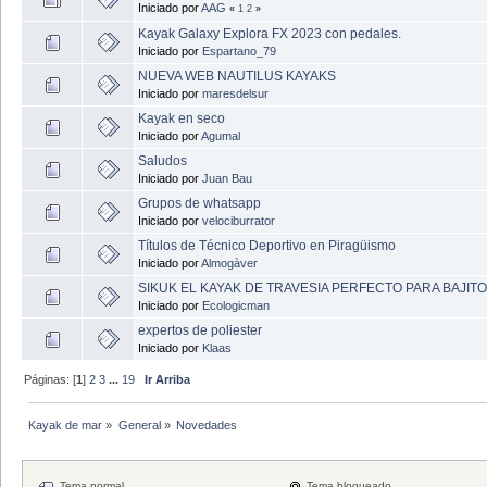
Iniciado por
AAG
«
1
2
»
Kayak Galaxy Explora FX 2023 con pedales.
Iniciado por
Espartano_79
NUEVA WEB NAUTILUS KAYAKS
Iniciado por
maresdelsur
Kayak en seco
Iniciado por
Agumal
Saludos
Iniciado por
Juan Bau
Grupos de whatsapp
Iniciado por
velociburrator
Títulos de Técnico Deportivo en Piragüismo
Iniciado por
Almogàver
SIKUK EL KAYAK DE TRAVESIA PERFECTO PARA BAJITOS
Iniciado por
Ecologicman
expertos de poliester
Iniciado por
Klaas
Páginas: [
1
]
2
3
...
19
Ir Arriba
Kayak de mar
»
General
»
Novedades
Tema normal
Tema bloqueado