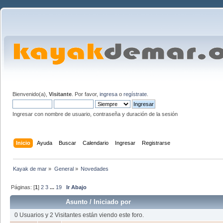
Bienvenido(a),
Visitante
. Por favor,
ingresa
o
regístrate
.
Ingresar con nombre de usuario, contraseña y duración de la sesión
Inicio
Ayuda
Buscar
Calendario
Ingresar
Registrarse
Kayak de mar
»
General
»
Novedades
Páginas: [
1
]
2
3
...
19
Ir Abajo
Asunto
/
Iniciado por
0 Usuarios y 2 Visitantes están viendo este foro.