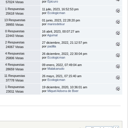
por
Epicuro
57024 Vistas
1 Respuestas
11 julio, 2023, 16:52:53 pm
por
Ecologicman
25618 Vistas
13 Respuestas
01 junio, 2023, 22:28:20 pm
por
maresdelsur
39955 Vistas
0 Respuestas
16 abril, 2023, 00:07:27 am
por
Agumal
22443 Vistas
2 Respuestas
27 diciembre, 2022, 21:12:57 pm
por
padilla
24067 Vistas
4 Respuestas
26 diciembre, 2022, 22:30:04 pm
por
Ecologicman
25806 Vistas
4 Respuestas
09 enero, 2022, 07:49:04 am
por
Malakanudo
28659 Vistas
11 Respuestas
26 mayo, 2021, 07:15:40 am
por
Ecologicman
37778 Vistas
1 Respuestas
19 diciembre, 2020, 10:36:01 am
por
Miquel Adsera de Boer
23011 Vistas