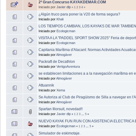
2º Gran Concurso KAYAKDEMAR.COM
Iniciado por
Javier dlp
«
1
2
3
4
»
¿Algún truco para poner la V20 de forma segura?
Iniciado por
Khali
LOS TIEMPOS CAMBIAN, LOS KAYAKS DE MAR TAMBIEN!
Iniciado por
Ecologicman
VISITA A LA "PADDEL SPORT SHOW 2025" Feria de deport
Iniciado por
Ecologicman
Capitania Marítima d'Alacant: Normas Actividades Acuatic
Iniciado por
Almogàver
Packraft de Decathlon
Iniciado por
VertigoAventura
se establecen limitaciones a a la navegación marítima en 
Iniciado por
Almogàver
Attuannik
Iniciado por
Xema
Se Autoriza al Club de Piragüismo de Silla a navegar en l'A
Iniciado por
Almogàver
Spartan Illorsuit, novedad!!
Iniciado por
Javier dlp
«
1
2
3
...
5
»
NUEVO KAYAK FUN RUN CON ASISTENCIA ELECTRICA 
Iniciado por
Ecologicman
«
1
2
3
...
5
»
Simulador de eskimotaje.