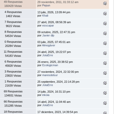
49 Respuestas
29 noviembre, 2011, 01:33:12 am
por
Pepun
160429 Vistas
4 Respuestas
13 julio, 2026, 13:09:44 pm
por
Khali
1463 Vistas
7 Respuestas
27 abril, 2026, 08:56:39 am
por
esscapar
9615 Vistas
8 Respuestas
09 octubre, 2025, 22:47:31 pm
por
Javier dlp
54534 Vistas
0 Respuestas
03 julio, 2025, 07:45:01 am
por
Almogàver
20284 Vistas
11 Respuestas
24 abril, 2025, 19:22:07 pm
por
JotaErre
54183 Vistas
6 Respuestas
26 enero, 2025, 20:38:52 pm
por
Ecologicman
45828 Vistas
3 Respuestas
27 noviembre, 2024, 22:32:00 pm
por
maresdelsur
23820 Vistas
1 Respuestas
25 septiembre, 2024, 22:14:28 pm
por
JotaErre
21639 Vistas
69 Respuestas
14 julio, 2024, 16:31:10 pm
por
inkoia
134931 Vistas
66 Respuestas
14 abril, 2024, 11:04:40 am
por
JotaErre
151285 Vistas
18 Respuestas
17 diciembre, 2023, 14:39:54 pm