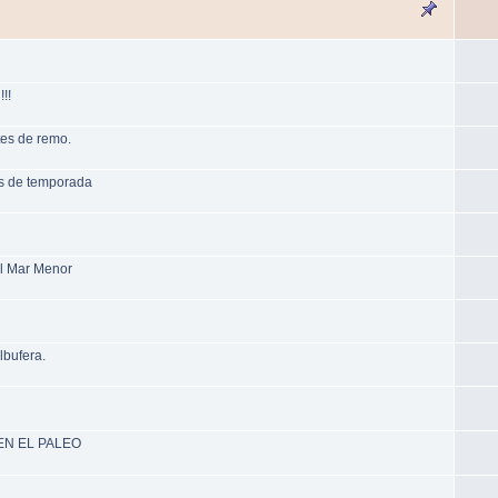
!!
es de remo.
as de temporada
el Mar Menor
lbufera.
EN EL PALEO