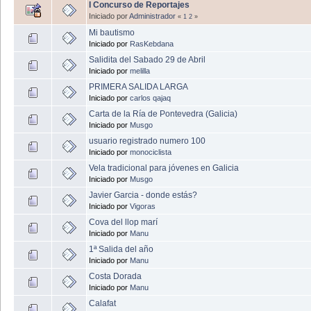
I Concurso de Reportajes
Iniciado por
Administrador
«
1
2
»
Mi bautismo
Iniciado por
RasKebdana
Salidita del Sabado 29 de Abril
Iniciado por
melilla
PRIMERA SALIDA LARGA
Iniciado por
carlos qajaq
Carta de la Ría de Pontevedra (Galicia)
Iniciado por
Musgo
usuario registrado numero 100
Iniciado por
monociclista
Vela tradicional para jóvenes en Galicia
Iniciado por
Musgo
Javier Garcia - donde estás?
Iniciado por
Vigoras
Cova del llop marí
Iniciado por
Manu
1ª Salida del año
Iniciado por
Manu
Costa Dorada
Iniciado por
Manu
Calafat