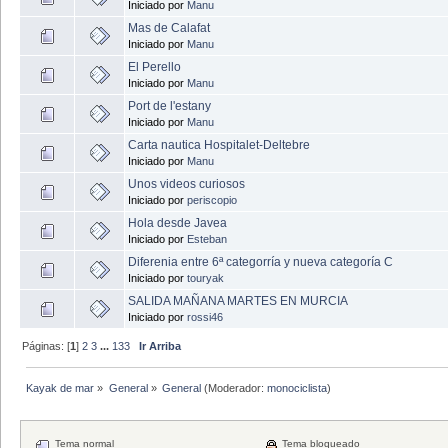
Iniciado por
Manu
Mas de Calafat
Iniciado por
Manu
El Perello
Iniciado por
Manu
Port de l'estany
Iniciado por
Manu
Carta nautica Hospitalet-Deltebre
Iniciado por
Manu
Unos videos curiosos
Iniciado por
periscopio
Hola desde Javea
Iniciado por
Esteban
Diferenia entre 6ª categorría y nueva categoría C
Iniciado por
touryak
SALIDA MAÑANA MARTES EN MURCIA
Iniciado por
rossi46
Páginas: [
1
]
2
3
...
133
Ir Arriba
Kayak de mar
»
General
»
General
(Moderador:
monociclista
)
Tema normal
Tema bloqueado