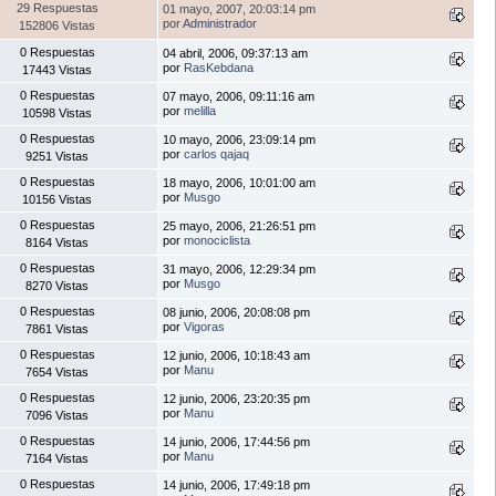
29 Respuestas
01 mayo, 2007, 20:03:14 pm
por
Administrador
152806 Vistas
0 Respuestas
04 abril, 2006, 09:37:13 am
por
RasKebdana
17443 Vistas
0 Respuestas
07 mayo, 2006, 09:11:16 am
por
melilla
10598 Vistas
0 Respuestas
10 mayo, 2006, 23:09:14 pm
por
carlos qajaq
9251 Vistas
0 Respuestas
18 mayo, 2006, 10:01:00 am
por
Musgo
10156 Vistas
0 Respuestas
25 mayo, 2006, 21:26:51 pm
por
monociclista
8164 Vistas
0 Respuestas
31 mayo, 2006, 12:29:34 pm
por
Musgo
8270 Vistas
0 Respuestas
08 junio, 2006, 20:08:08 pm
por
Vigoras
7861 Vistas
0 Respuestas
12 junio, 2006, 10:18:43 am
por
Manu
7654 Vistas
0 Respuestas
12 junio, 2006, 23:20:35 pm
por
Manu
7096 Vistas
0 Respuestas
14 junio, 2006, 17:44:56 pm
por
Manu
7164 Vistas
0 Respuestas
14 junio, 2006, 17:49:18 pm