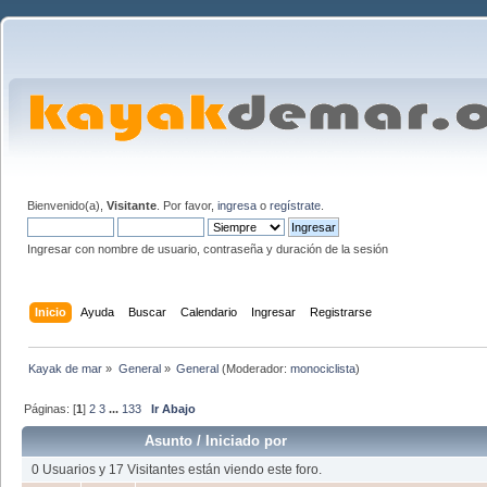
Bienvenido(a),
Visitante
. Por favor,
ingresa
o
regístrate
.
Ingresar con nombre de usuario, contraseña y duración de la sesión
Inicio
Ayuda
Buscar
Calendario
Ingresar
Registrarse
Kayak de mar
»
General
»
General
(Moderador:
monociclista
)
Páginas: [
1
]
2
3
...
133
Ir Abajo
Asunto
/
Iniciado por
0 Usuarios y 17 Visitantes están viendo este foro.