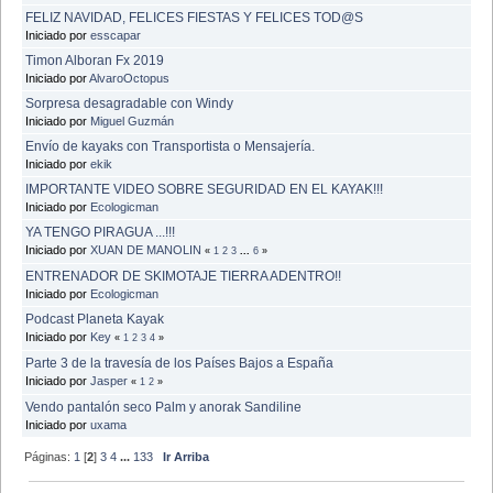
FELIZ NAVIDAD, FELICES FIESTAS Y FELICES TOD@S
Iniciado por
esscapar
Timon Alboran Fx 2019
Iniciado por
AlvaroOctopus
Sorpresa desagradable con Windy
Iniciado por
Miguel Guzmán
Envío de kayaks con Transportista o Mensajería.
Iniciado por
ekik
IMPORTANTE VIDEO SOBRE SEGURIDAD EN EL KAYAK!!!
Iniciado por
Ecologicman
YA TENGO PIRAGUA ...!!!
Iniciado por
XUAN DE MANOLIN
«
1
2
3
...
6
»
ENTRENADOR DE SKIMOTAJE TIERRA ADENTRO!!
Iniciado por
Ecologicman
Podcast Planeta Kayak
Iniciado por
Key
«
1
2
3
4
»
Parte 3 de la travesía de los Países Bajos a España
Iniciado por
Jasper
«
1
2
»
Vendo pantalón seco Palm y anorak Sandiline
Iniciado por
uxama
Páginas:
1
[
2
]
3
4
...
133
Ir Arriba