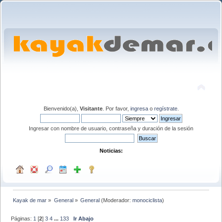
Bienvenido(a),
Visitante
. Por favor,
ingresa
o
regístrate
.
Ingresar con nombre de usuario, contraseña y duración de la sesión
Noticias:
Kayak de mar
»
General
»
General
(Moderador:
monociclista
)
Páginas:
1
[
2
]
3
4
...
133
Ir Abajo