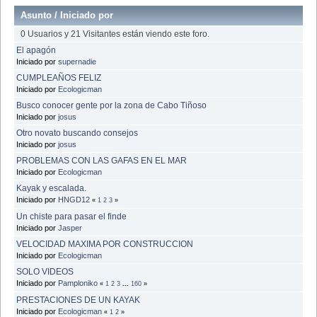
Asunto
/
Iniciado por
0 Usuarios y 21 Visitantes están viendo este foro.
El apagón
Iniciado por
supernadie
CUMPLEAÑOS FELIZ
Iniciado por
Ecologicman
Busco conocer gente por la zona de Cabo Tiñoso
Iniciado por
josus
Otro novato buscando consejos
Iniciado por
josus
PROBLEMAS CON LAS GAFAS EN EL MAR
Iniciado por
Ecologicman
Kayak y escalada.
Iniciado por
HNGD12
«
1
2
3
»
Un chiste para pasar el finde
Iniciado por
Jasper
VELOCIDAD MAXIMA POR CONSTRUCCION
Iniciado por
Ecologicman
SOLO VIDEOS
Iniciado por
Pamploniko
«
1
2
3
...
160
»
PRESTACIONES DE UN KAYAK
Iniciado por
Ecologicman
«
1
2
»