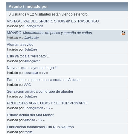
Asunto
/
Iniciado por
0 Usuarios y 12 Visitantes están viendo este foro.
VISITA AL PADDLE SPORTS SHOW en ESTRASBURGO
Iniciado por
Ecologicman
MOVIDO: Modalidades de pesca y tamaño de cañas
Iniciado por
Javier dlp
Alemán atrevido
Iniciado por
JotaErre
Esto ya toca a "Arrebato"...
Iniciado por
Almogàver
No veas que mayor me hago !!!
Iniciado por
esscapar
«
1
2
»
Parece que se pone la cosa cruda en Asturias
Iniciado por
AAG
Sensación amarga con grupo de alquiler
Iniciado por
JotaErre
PROTESTAS AGRICOLAS Y SECTOR PRIMARIO
Iniciado por
Ecologicman
«
1
2
»
Estado actual del Mar Menor
Iniciado por
Alfonso
«
1
2
»
Lubricación tambuchos Fun Run Neutron
Iniciado por
ropits