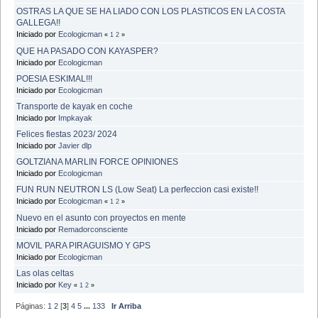
OSTRAS LA QUE SE HA LIADO CON LOS PLASTICOS EN LA COSTA
GALLEGA!!
Iniciado por
Ecologicman
«
1
2
»
QUE HA PASADO CON KAYASPER?
Iniciado por
Ecologicman
POESIA ESKIMAL!!!
Iniciado por
Ecologicman
Transporte de kayak en coche
Iniciado por
Impkayak
Felices fiestas 2023/ 2024
Iniciado por
Javier dlp
GOLTZIANA MARLIN FORCE OPINIONES
Iniciado por
Ecologicman
FUN RUN NEUTRON LS (Low Seat) La perfeccion casi existe!!
Iniciado por
Ecologicman
«
1
2
»
Nuevo en el asunto con proyectos en mente
Iniciado por
Remadorconsciente
MOVIL PARA PIRAGUISMO Y GPS
Iniciado por
Ecologicman
Las olas celtas
Iniciado por
Key
«
1
2
»
Páginas:
1
2
[
3
]
4
5
...
133
Ir Arriba