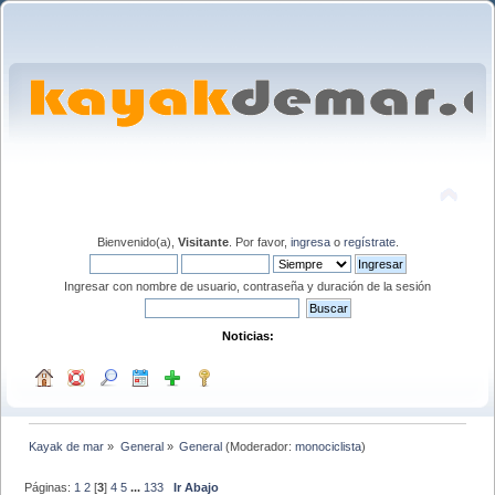
Bienvenido(a),
Visitante
. Por favor,
ingresa
o
regístrate
.
Ingresar con nombre de usuario, contraseña y duración de la sesión
Noticias:
Kayak de mar
»
General
»
General
(Moderador:
monociclista
)
Páginas:
1
2
[
3
]
4
5
...
133
Ir Abajo