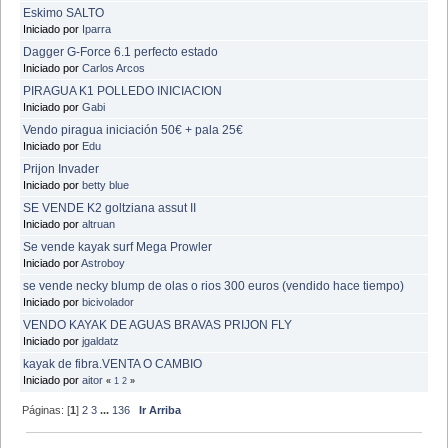
Eskimo SALTO
Iniciado por
Iparra
Dagger G-Force 6.1 perfecto estado
Iniciado por
Carlos Arcos
PIRAGUA K1 POLLEDO INICIACION
Iniciado por
Gabi
Vendo piragua iniciación 50€ + pala 25€
Iniciado por
Edu
Prijon Invader
Iniciado por
betty blue
SE VENDE K2 goltziana assut II
Iniciado por
altruan
Se vende kayak surf Mega Prowler
Iniciado por
Astroboy
se vende necky blump de olas o rios 300 euros (vendido hace tiempo)
Iniciado por
bicivolador
VENDO KAYAK DE AGUAS BRAVAS PRIJON FLY
Iniciado por
jgaldatz
kayak de fibra.VENTA O CAMBIO
Iniciado por
aitor
«
1
2
»
Páginas: [
1
]
2
3
...
136
Ir Arriba