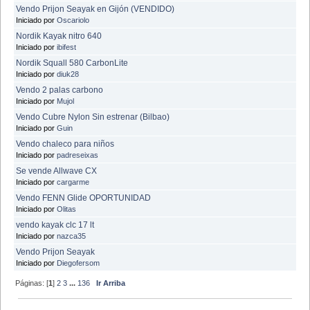
Vendo Prijon Seayak en Gijón (VENDIDO)
Iniciado por
Oscariolo
Nordik Kayak nitro 640
Iniciado por
ibifest
Nordik Squall 580 CarbonLite
Iniciado por
diuk28
Vendo 2 palas carbono
Iniciado por
Mujol
Vendo Cubre Nylon Sin estrenar (Bilbao)
Iniciado por
Guin
Vendo chaleco para niños
Iniciado por
padreseixas
Se vende Allwave CX
Iniciado por
cargarme
Vendo FENN Glide OPORTUNIDAD
Iniciado por
Olitas
vendo kayak clc 17 lt
Iniciado por
nazca35
Vendo Prijon Seayak
Iniciado por
Diegofersom
Páginas: [
1
]
2
3
...
136
Ir Arriba