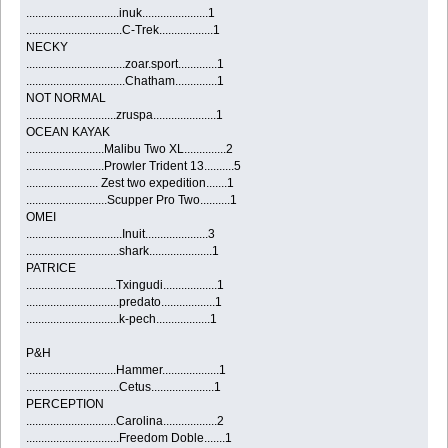
...............................inuk......................1
................................C-Trek..................1
NECKY
.................................zoar.sport.............1
.................................Chatham..............1
NOT NORMAL
..............................zruspa.....................1
OCEAN KAYAK
..........................Malibu Two XL..............2
..........................Prowler Trident 13..........5
........................ Zest two expedition.......1
...........................Scupper Pro Two..........1
OMEI
................................Inuit.....................3
...............................shark.....................1
PATRICE
..............................Txingudi..................1
...............................predato..................1
...............................k-pech..................1
P&H
..............................Hammer...................1
...............................Cetus.....................1
PERCEPTION
..............................Carolina..................2
...............................Freedom Doble.......1