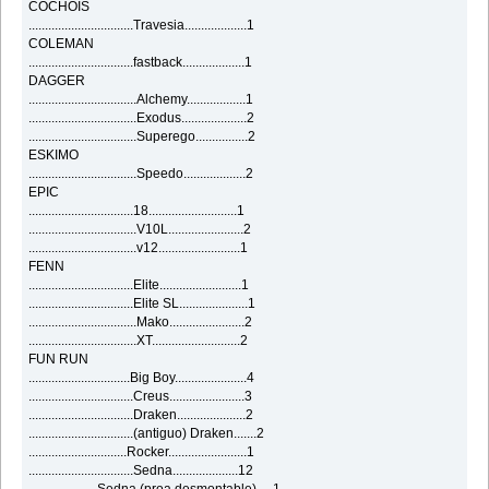
COCHOIS
................................Travesia...................1
COLEMAN
................................fastback...................1
DAGGER
.................................Alchemy..................1
.................................Exodus....................2
.................................Superego................2
ESKIMO
.................................Speedo...................2
EPIC
................................18...........................1
.................................V10L.......................2
.................................v12.........................1
FENN
................................Elite.........................1
................................Elite SL.....................1
.................................Mako.......................2
.................................XT...........................2
FUN RUN
...............................Big Boy......................4
................................Creus.......................3
................................Draken.....................2
................................(antiguo) Draken.......2
..............................Rocker........................1
................................Sedna....................12
.....................Sedna (proa desmontable).....1