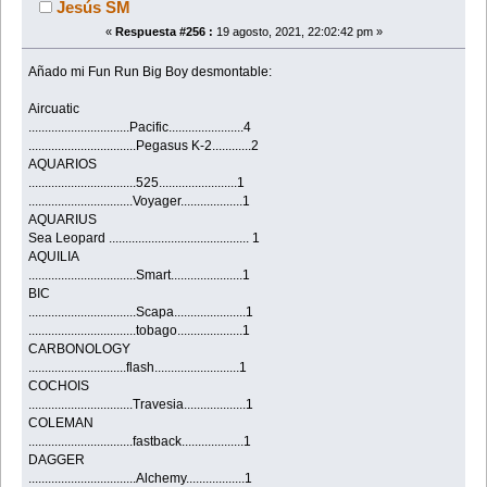
Jesús SM
«
Respuesta #256 :
19 agosto, 2021, 22:02:42 pm »
Añado mi Fun Run Big Boy desmontable:
Aircuatic
...............................Pacific.......................4
.................................Pegasus K-2............2
AQUARIOS
.................................525........................1
................................Voyager...................1
AQUARIUS
Sea Leopard ........................................... 1
AQUILIA
.................................Smart......................1
BIC
.................................Scapa......................1
.................................tobago....................1
CARBONOLOGY
..............................flash..........................1
COCHOIS
................................Travesia...................1
COLEMAN
................................fastback...................1
DAGGER
.................................Alchemy..................1