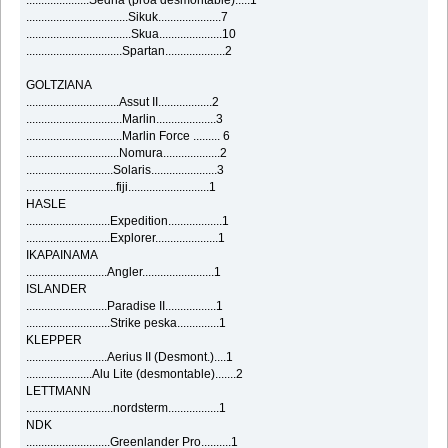
..................................Sikuk.....................7
...................................Skua.....................10
................................Spartan....................2
GOLTZIANA
...............................Assut II..................2
................................Marlin....................3
................................Marlin Force ......... 6
...............................Nomura...................2
.............................Solaris......................3
..............................fiji...........................1
HASLE
............................Expedition..................1
............................Explorer.....................1
IKAPAINAMA
...........................Angler........................1
ISLANDER
...........................Paradise II.................1
............................Strike peska..............1
KLEPPER
...........................Aerius II (Desmont.)....1
......................Alu Lite (desmontable).......2
LETTMANN
.............................nordsterm.................1
NDK
............................Greenlander Pro..........1