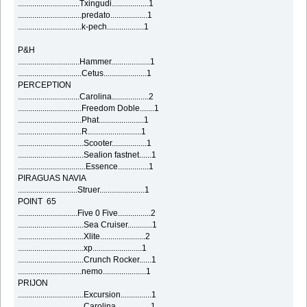
..............................Txingudi..................1
...............................predato..................1
...............................k-pech..................1
P&H
..............................Hammer...................1
...............................Cetus.....................1
PERCEPTION
..............................Carolina..................2
...............................Freedom Doble.......1
...............................Phat......................1
...............................R..........................1
................................Scooter.................1
................................Sealion fastnet......1
.................................Essence...............1
PIRAGUAS NAVIA
.............................Struer......................1
POINT 65
.............................Five 0 Five................2
................................Sea Cruiser............1
................................Xlite......................2
................................xp........................1
................................Crunch Rocker......1
...............................nemo.....................1
PRIJON
................................Excursion...............1
................................Carolina.................1