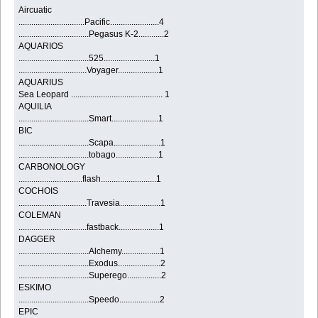
Aircuatic
...............................Pacific.......................4
.................................Pegasus K-2............2
AQUARIOS
.................................525........................1
................................Voyager...................1
AQUARIUS
Sea Leopard ........................................... 1
AQUILIA
.................................Smart......................1
BIC
.................................Scapa......................1
.................................tobago....................1
CARBONOLOGY
..............................flash..........................1
COCHOIS
................................Travesia...................1
COLEMAN
................................fastback...................1
DAGGER
.................................Alchemy..................1
.................................Exodus....................2
.................................Superego................2
ESKIMO
.................................Speedo...................2
EPIC