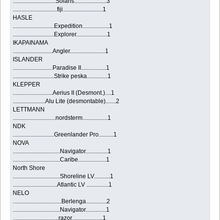
.............................Solaris......................3
..............................fiji...........................1
HASLE
............................Expedition..................1
............................Explorer.....................1
IKAPAINAMA
...........................Angler........................1
ISLANDER
...........................Paradise II.................1
............................Strike peska..............1
KLEPPER
...........................Aerius II (Desmont.)....1
......................Alu Lite (desmontable).......2
LETTMANN
.............................nordsterm.................1
NDK
............................Greenlander Pro..........1
NOVA
................................Navigator...............1
................................Caribe...................1
North Shore
................................Shoreline LV...........1
..............................Atlantic LV ...............1
NELO
.................................Berlenga..............2
................................Navigator..............1
...............................razor.....................1