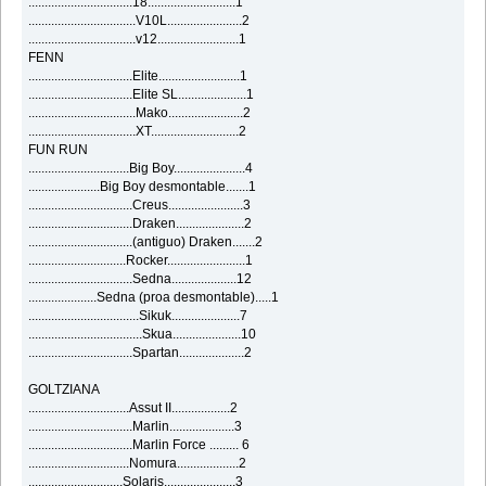
................................18...........................1
.................................V10L.......................2
.................................v12.........................1
FENN
................................Elite.........................1
................................Elite SL.....................1
.................................Mako.......................2
.................................XT...........................2
FUN RUN
...............................Big Boy......................4
......................Big Boy desmontable.......1
................................Creus.......................3
................................Draken.....................2
................................(antiguo) Draken.......2
..............................Rocker........................1
................................Sedna....................12
.....................Sedna (proa desmontable).....1
..................................Sikuk.....................7
...................................Skua.....................10
................................Spartan....................2
GOLTZIANA
...............................Assut II..................2
................................Marlin....................3
................................Marlin Force ......... 6
...............................Nomura...................2
.............................Solaris......................3