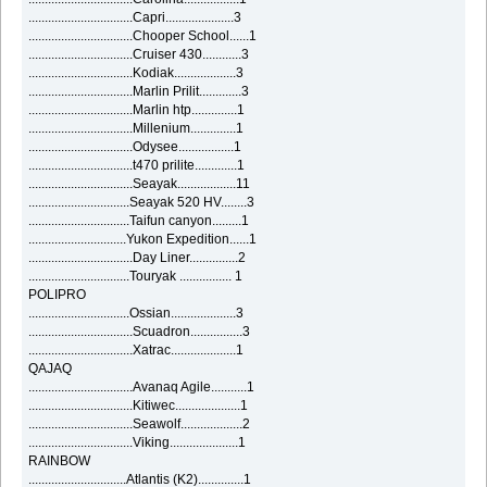
................................Capri.....................3
................................Chooper School......1
................................Cruiser 430............3
................................Kodiak...................3
................................Marlin Prilit.............3
................................Marlin htp..............1
................................Millenium..............1
................................Odysee.................1
................................t470 prilite.............1
................................Seayak..................11
...............................Seayak 520 HV........3
...............................Taifun canyon.........1
..............................Yukon Expedition......1
................................Day Liner...............2
...............................Touryak ................ 1
POLIPRO
...............................Ossian....................3
................................Scuadron................3
................................Xatrac....................1
QAJAQ
................................Avanaq Agile...........1
................................Kitiwec....................1
................................Seawolf...................2
................................Viking.....................1
RAINBOW
..............................Atlantis (K2)..............1