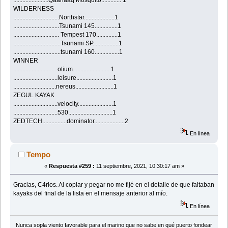
.......................Qaanaaq Mosquito............. 1
WILDERNESS
..............................Northstar....................1
..............................Tsunami 145...............1
.............................. Tempest 170..............1
...............................Tsunami SP.................1
...............................tsunami 160................1
WINNER
.............................otium.........................1
.............................leisure........................1
............................nereus.........................1
ZEGUL KAYAK
.............................velocity.......................1
.............................530.............................1
ZEDTECH................dominator....................2
En línea
Tempo
«
Respuesta #259 :
11 septiembre, 2021, 10:30:17 am »
Gracias, C4rlos. Al copiar y pegar no me fijé en el detalle de que faltaban
kayaks del final de la lista en el mensaje anterior al mío.
En línea
Nunca sopla viento favorable para el marino que no sabe en qué puerto fondear