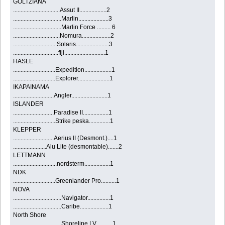
GOLTZIANA
...............................Assut II..................2
................................Marlin....................3
................................Marlin Force ......... 6
...............................Nomura...................2
.............................Solaris......................3
..............................fiji...........................1
HASLE
............................Expedition..................1
............................Explorer.....................1
IKAPAINAMA
...........................Angler........................1
ISLANDER
...........................Paradise II.................1
............................Strike peska..............1
KLEPPER
...........................Aerius II (Desmont.)....1
......................Alu Lite (desmontable).......2
LETTMANN
.............................nordsterm.................1
NDK
............................Greenlander Pro..........1
NOVA
................................Navigator...............1
................................Caribe...................1
North Shore
................................Shoreline LV...........1