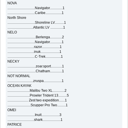
NOVA
................................Navigator...............1
................................Caribe...................1
North Shore
................................Shoreline LV...........1
..............................Atlantic LV ...............1
NELO
.................................Berlenga..............2
................................Navigator..............1
...............................razor.....................1
...............................inuk......................1
................................C-Trek..................1
NECKY
.................................zoar.sport.............1
.................................Chatham..............1
NOT NORMAL
..............................zruspa.....................1
OCEAN KAYAK
..........................Malibu Two XL..............2
..........................Prowler Trident 13..........5
........................ Zest two expedition.......1
...........................Scupper Pro Two..........1
OMEI
................................Inuit.....................3
...............................shark.....................1
PATRICE