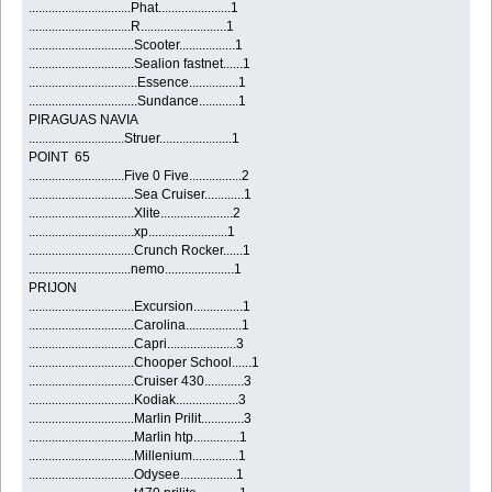
...............................Phat......................1
...............................R..........................1
................................Scooter.................1
................................Sealion fastnet......1
.................................Essence...............1
.................................Sundance............1
PIRAGUAS NAVIA
.............................Struer......................1
POINT 65
.............................Five 0 Five................2
................................Sea Cruiser............1
................................Xlite......................2
................................xp........................1
................................Crunch Rocker......1
...............................nemo.....................1
PRIJON
................................Excursion...............1
................................Carolina.................1
................................Capri.....................3
................................Chooper School......1
................................Cruiser 430............3
................................Kodiak...................3
................................Marlin Prilit.............3
................................Marlin htp..............1
................................Millenium..............1
................................Odysee.................1