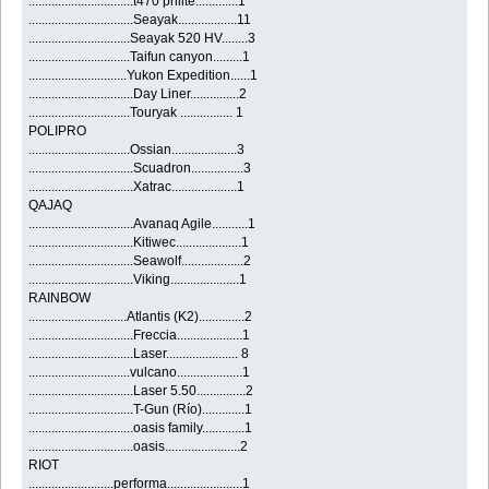
................................t470 prilite.............1
................................Seayak..................11
...............................Seayak 520 HV........3
...............................Taifun canyon.........1
..............................Yukon Expedition......1
................................Day Liner...............2
...............................Touryak ................ 1
POLIPRO
...............................Ossian....................3
................................Scuadron................3
................................Xatrac....................1
QAJAQ
................................Avanaq Agile...........1
................................Kitiwec....................1
................................Seawolf...................2
................................Viking.....................1
RAINBOW
..............................Atlantis (K2)..............2
................................Freccia....................1
................................Laser...................... 8
...............................vulcano....................1
................................Laser 5.50...............2
................................T-Gun (Río).............1
................................oasis family.............1
................................oasis.......................2
RIOT
..........................performa.......................1