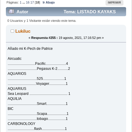
Páginas:
1
...
16
17
[
18
]
Ir Abajo
IMPRIMIR
Autor
Tema: LISTADO KAYAKS
(Leído 358502 veces)
0 Usuarios y 1 Visitante están viendo este tema.
Lukiluc
«
Respuesta #255 :
19 agosto, 2021, 17:16:52 pm »
Añado mi K-Pech de Patrice
Aircuatic
...............................Pacific.......................4
.................................Pegasus K-2............2
AQUARIOS
.................................525........................1
................................Voyager...................1
AQUARIUS
Sea Leopard ........................................... 1
AQUILIA
.................................Smart......................1
BIC
.................................Scapa......................1
.................................tobago....................1
CARBONOLOGY
..............................flash..........................1