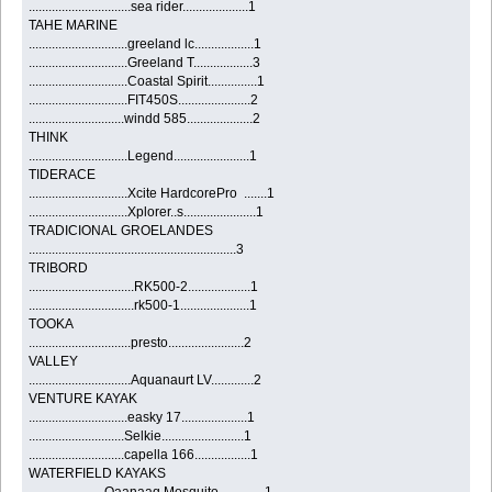
...............................sea rider....................1
TAHE MARINE
..............................greeland lc..................1
..............................Greeland T..................3
..............................Coastal Spirit...............1
..............................FIT450S......................2
.............................windd 585....................2
THINK
..............................Legend.......................1
TIDERACE
..............................Xcite HardcorePro .......1
..............................Xplorer..s......................1
TRADICIONAL GROELANDES
...............................................................3
TRIBORD
................................RK500-2...................1
................................rk500-1.....................1
TOOKA
...............................presto.......................2
VALLEY
...............................Aquanaurt LV.............2
VENTURE KAYAK
..............................easky 17....................1
.............................Selkie.........................1
.............................capella 166.................1
WATERFIELD KAYAKS