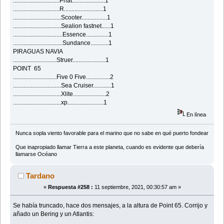
...............................Phat......................1
...............................R..........................1
................................Scooter.................1
................................Sealion fastnet......1
.................................Essence...............1
.................................Sundance............1
PIRAGUAS NAVIA
.............................Struer......................1
POINT 65
.............................Five 0 Five................2
................................Sea Cruiser............1
................................Xlite......................2
................................xp........................1
En línea
Nunca sopla viento favorable para el marino que no sabe en qué puerto fondear
Que inapropiado llamar Tierra a este planeta, cuando es evidente que debería
llamarse Océano
Tardano
«
Respuesta #258 :
11 septiembre, 2021, 00:30:57 am »
Se había truncado, hace dos mensajes, a la altura de Point 65. Corrijo y
añado un Bering y un Atlantis: