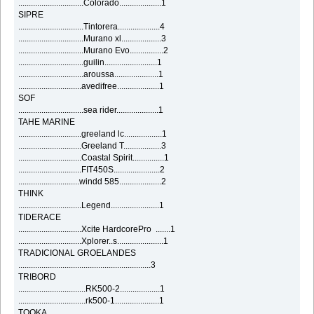
...............................Colorado....................1
SIPRE
...............................Tintorera....................4
...............................Murano xl...................3
...............................Murano Evo................2
...............................guilin.........................1
...............................aroussa.....................1
..............................avedifree....................1
SOF
...............................sea rider....................1
TAHE MARINE
..............................greeland lc..................1
..............................Greeland T..................3
..............................Coastal Spirit...............1
..............................FIT450S......................2
.............................windd 585....................2
THINK
..............................Legend.......................1
TIDERACE
..............................Xcite HardcorePro .......1
..............................Xplorer..s......................1
TRADICIONAL GROELANDES
...............................................................3
TRIBORD
................................RK500-2...................1
................................rk500-1.....................1
TOOKA