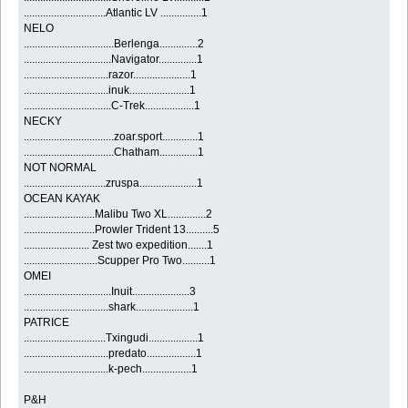
..............................Atlantic LV ...............1
NELO
.................................Berlenga..............2
................................Navigator..............1
...............................razor.....................1
...............................inuk......................1
................................C-Trek..................1
NECKY
.................................zoar.sport.............1
.................................Chatham..............1
NOT NORMAL
..............................zruspa.....................1
OCEAN KAYAK
..........................Malibu Two XL..............2
..........................Prowler Trident 13..........5
........................ Zest two expedition.......1
...........................Scupper Pro Two..........1
OMEI
................................Inuit.....................3
...............................shark.....................1
PATRICE
..............................Txingudi..................1
...............................predato..................1
...............................k-pech..................1
P&H