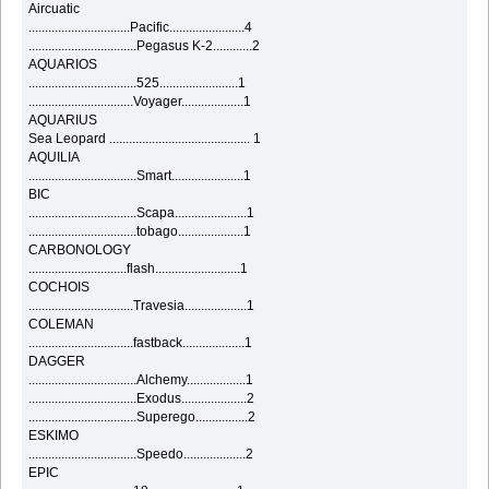
Aircuatic
...............................Pacific.......................4
.................................Pegasus K-2............2
AQUARIOS
.................................525........................1
................................Voyager...................1
AQUARIUS
Sea Leopard ........................................... 1
AQUILIA
.................................Smart......................1
BIC
.................................Scapa......................1
.................................tobago....................1
CARBONOLOGY
..............................flash..........................1
COCHOIS
................................Travesia...................1
COLEMAN
................................fastback...................1
DAGGER
.................................Alchemy..................1
.................................Exodus....................2
.................................Superego................2
ESKIMO
.................................Speedo...................2
EPIC