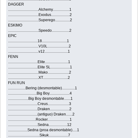
DAGGER
.................................Alchemy..................1
.................................Exodus....................2
.................................Superego................2
ESKIMO
.................................Speedo...................2
EPIC
................................18...........................1
.................................V10L.......................2
.................................v12.........................1
FENN
................................Elite.........................1
................................Elite SL.....................1
.................................Mako.......................2
.................................XT...........................2
FUN RUN
...................Bering (desmontable)..............1
...............................Big Boy......................4
......................Big Boy desmontable.......1
................................Creus.......................3
................................Draken.....................2
................................(antiguo) Draken.......2
..............................Rocker........................1
................................Sedna....................12
.....................Sedna (proa desmontable).....1
..................................Sikuk.....................7