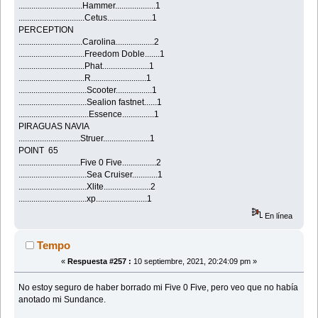
..............................Hammer...................1
...............................Cetus.....................1
PERCEPTION
..............................Carolina..................2
...............................Freedom Doble.......1
...............................Phat......................1
...............................R..........................1
................................Scooter.................1
................................Sealion fastnet......1
.................................Essence...............1
PIRAGUAS NAVIA
.............................Struer......................1
POINT 65
.............................Five 0 Five................2
................................Sea Cruiser............1
................................Xlite......................2
................................xp........................1
En línea
Tempo
«
Respuesta #257 :
10 septiembre, 2021, 20:24:09 pm »
No estoy seguro de haber borrado mi Five 0 Five, pero veo que no había
anotado mi Sundance.