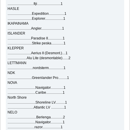
..............................fiji...........................1
HASLE
............................Expedition..................1
............................Explorer.....................1
IKAPAINAMA
...........................Angler........................1
ISLANDER
...........................Paradise II.................1
............................Strike peska..............1
KLEPPER
...........................Aerius II (Desmont.)....1
......................Alu Lite (desmontable).......2
LETTMANN
.............................nordsterm.................1
NDK
............................Greenlander Pro..........1
NOVA
................................Navigator...............1
................................Caribe...................1
North Shore
................................Shoreline LV...........1
..............................Atlantic LV ...............1
NELO
.................................Berlenga..............2
................................Navigator..............1
...............................razor.....................1