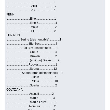
................................18...........................1
.................................V10L.......................2
.................................v12.........................1
FENN
................................Elite.........................1
................................Elite SL.....................1
.................................Mako.......................2
.................................XT...........................2
FUN RUN
...................Bering (desmontable)..............1
...............................Big Boy......................4
......................Big Boy desmontable.......1
................................Creus.......................3
................................Draken.....................2
................................(antiguo) Draken.......2
..............................Rocker........................1
................................Sedna....................12
.....................Sedna (proa desmontable).....1
..................................Sikuk.....................7
...................................Skua.....................10
................................Spartan....................2
GOLTZIANA
...............................Assut II..................2
................................Marlin....................3
................................Marlin Force ......... 6
...............................Nomura...................2