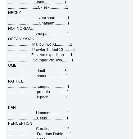
...............................inuk......................1
................................C-Trek..................1
NECKY
.................................zoar.sport.............1
.................................Chatham..............1
NOT NORMAL
..............................zruspa.....................1
OCEAN KAYAK
..........................Malibu Two XL..............2
..........................Prowler Trident 13..........5
........................ Zest two expedition.......1
...........................Scupper Pro Two..........1
OMEI
................................Inuit.....................3
...............................shark.....................1
PATRICE
..............................Txingudi..................1
...............................predato..................1
...............................k-pech..................1
P&H
..............................Hammer...................1
...............................Cetus.....................1
PERCEPTION
..............................Carolina..................2
...............................Freedom Doble.......1