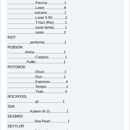
................................Freccia....................1
................................Laser...................... 8
...............................vulcano....................1
................................Laser 5.50...............2
................................T-Gun (Río).............1
................................oasis family.............1
................................oasis.......................2
RIOT
..........................performa.......................1
ROBSON
....................Aloha..................................1
................................Calypso...................1
......................Puffin................................1
ROTOMOD
................................Disco.......................1
................................Duo.........................1
................................Expresso..................4
................................Tempo.......................1
................................Ysak........................ 4
ROCKPOOL
................................gt............................1
SDK
..........................Kaiken (K-2)...................1
SEABIRD
...............................Sea Pearl....................1
SEVYLOR