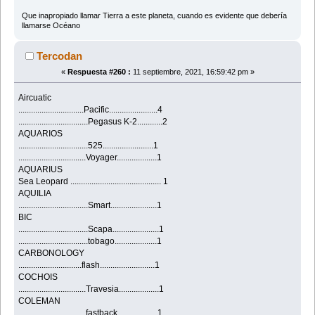
Que inapropiado llamar Tierra a este planeta, cuando es evidente que debería
llamarse Océano
Tercodan
«
Respuesta #260 :
11 septiembre, 2021, 16:59:42 pm »
Aircuatic
...............................Pacific.......................4
.................................Pegasus K-2............2
AQUARIOS
.................................525........................1
................................Voyager...................1
AQUARIUS
Sea Leopard ........................................... 1
AQUILIA
.................................Smart......................1
BIC
.................................Scapa......................1
.................................tobago....................1
CARBONOLOGY
..............................flash..........................1
COCHOIS
................................Travesia...................1
COLEMAN
................................fastback...................1