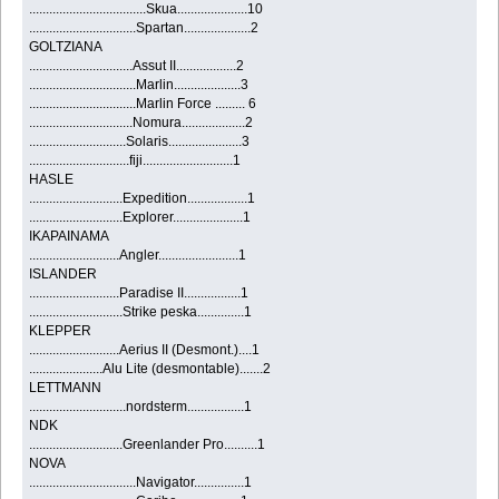
...................................Skua.....................10
................................Spartan....................2
GOLTZIANA
...............................Assut II..................2
................................Marlin....................3
................................Marlin Force ......... 6
...............................Nomura...................2
.............................Solaris......................3
..............................fiji...........................1
HASLE
............................Expedition..................1
............................Explorer.....................1
IKAPAINAMA
...........................Angler........................1
ISLANDER
...........................Paradise II.................1
............................Strike peska..............1
KLEPPER
...........................Aerius II (Desmont.)....1
......................Alu Lite (desmontable).......2
LETTMANN
.............................nordsterm.................1
NDK
............................Greenlander Pro..........1
NOVA
................................Navigator...............1