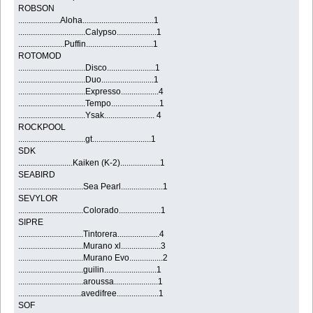
ROBSON
....................Aloha..................................1
................................Calypso...................1
......................Puffin................................1
ROTOMOD
................................Disco.......................1
................................Duo.........................1
................................Expresso..................4
................................Tempo.......................1
................................Ysak........................ 4
ROCKPOOL
................................gt............................1
SDK
..........................Kaiken (K-2)...................1
SEABIRD
...............................Sea Pearl....................1
SEVYLOR
...............................Colorado....................1
SIPRE
...............................Tintorera....................4
...............................Murano xl...................3
...............................Murano Evo................2
...............................guilin.........................1
...............................aroussa.....................1
..............................avedifree....................1
SOF