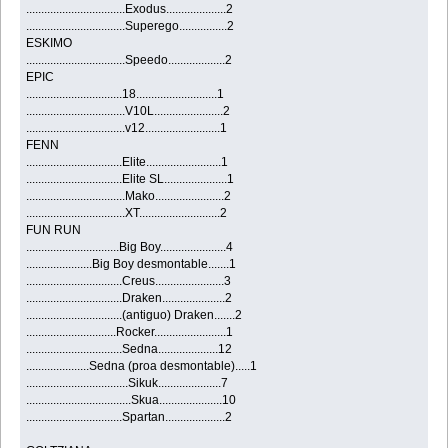
.................................Exodus....................2
.................................Superego................2
ESKIMO
.................................Speedo...................2
EPIC
................................18...........................1
.................................V10L.......................2
.................................v12.........................1
FENN
................................Elite.........................1
................................Elite SL.....................1
.................................Mako.......................2
.................................XT...........................2
FUN RUN
...............................Big Boy......................4
......................Big Boy desmontable.......1
................................Creus.......................3
................................Draken.....................2
................................(antiguo) Draken.......2
..............................Rocker........................1
................................Sedna....................12
.....................Sedna (proa desmontable).....1
..................................Sikuk.....................7
...................................Skua.....................10
................................Spartan....................2