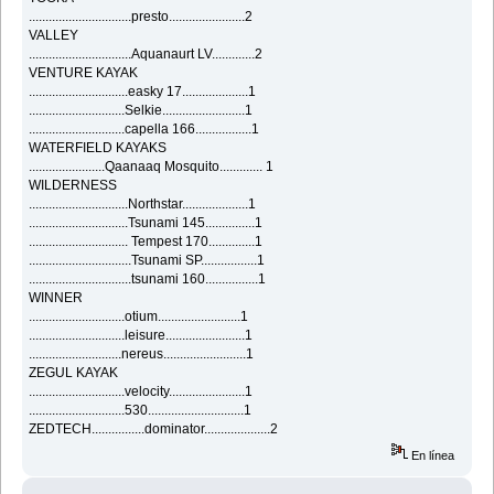
...............................presto.......................2
VALLEY
...............................Aquanaurt LV.............2
VENTURE KAYAK
..............................easky 17....................1
.............................Selkie.........................1
.............................capella 166.................1
WATERFIELD KAYAKS
.......................Qaanaaq Mosquito............. 1
WILDERNESS
..............................Northstar....................1
..............................Tsunami 145...............1
.............................. Tempest 170..............1
...............................Tsunami SP.................1
...............................tsunami 160................1
WINNER
.............................otium.........................1
.............................leisure........................1
............................nereus.........................1
ZEGUL KAYAK
.............................velocity.......................1
.............................530.............................1
ZEDTECH................dominator....................2
En línea