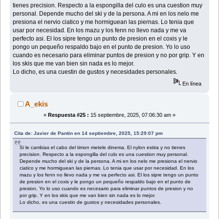
tienes precision. Respecto a la espongilla del culo es una cuestion muy
personal. Depende mucho del ski y de la persona. A mi en los nelo me
presiona el nervio ciatico y me hormiguean las piernas. Lo tenia que
usar por necesidad. En los mazu y los fenn no llevo nada y me va
perfecto asi. El los sipre tengo un punto de presion en el coxis y le
pongo un pequeño respaldo bajo en el punto de presion. Yo lo uso
cuando es necesario para eliminar puntos de presion y no por grip. Y en
los skis que me van bien sin nada es lo mejor.
Lo dicho, es una cuestin de gustos y necesidades personales.
En línea
A_ekis
«
Respuesta #25 :
15 septiembre, 2025, 07:06:30 am »
Cita de: Javier de Pantin en 14 septiembre, 2025, 15:29:07 pm
Si le cambias el cabo del timon metele dinema. El nylon estira y no tienes
precision. Respecto a la espongilla del culo es una cuestion muy personal.
Depende mucho del ski y de la persona. A mi en los nelo me presiona el nervio
ciatico y me hormiguean las piernas. Lo tenia que usar por necesidad. En los
mazu y los fenn no llevo nada y me va perfecto asi. El los sipre tengo un punto
de presion en el coxis y le pongo un pequeño respaldo bajo en el punto de
presion. Yo lo uso cuando es necesario para eliminar puntos de presion y no
por grip. Y en los skis que me van bien sin nada es lo mejor.
Lo dicho, es una cuestin de gustos y necesidades personales.