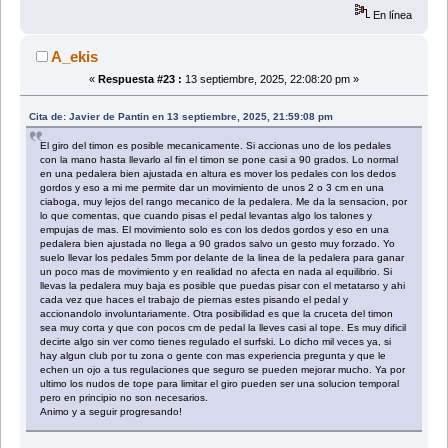
En línea
A_ekis
«
Respuesta #23 :
13 septiembre, 2025, 22:08:20 pm »
Cita de: Javier de Pantin en 13 septiembre, 2025, 21:59:08 pm
El giro del timon es posible mecanicamente. Si accionas uno de los pedales
con la mano hasta llevarlo al fin el timon se pone casi a 90 grados. Lo normal
en una pedalera bien ajustada en altura es mover los pedales con los dedos
gordos y eso a mi me permite dar un movimiento de unos 2 o 3 cm en una
ciaboga, muy lejos del rango mecanico de la pedalera. Me da la sensacion, por
lo que comentas, que cuando pisas el pedal levantas algo los talones y
empujas de mas. El movimiento solo es con los dedos gordos y eso en una
pedalera bien ajustada no llega a 90 grados salvo un gesto muy forzado. Yo
suelo llevar los pedales 5mm por delante de la linea de la pedalera para ganar
un poco mas de movimiento y en realidad no afecta en nada al equilibrio. Si
llevas la pedalera muy baja es posible que puedas pisar con el metatarso y ahi
cada vez que haces el trabajo de piernas estes pisando el pedal y
accionandolo involuntariamente. Otra posibilidad es que la cruceta del timon
sea muy corta y que con pocos cm de pedal la lleves casi al tope. Es muy dificil
decirte algo sin ver como tienes regulado el surfski. Lo dicho mil veces ya, si
hay algun club por tu zona o gente con mas experiencia pregunta y que le
echen un ojo a tus regulaciones que seguro se pueden mejorar mucho. Ya por
ultimo los nudos de tope para limitar el giro pueden ser una solucion temporal
pero en principio no son necesarios.
Animo y a seguir progresando!