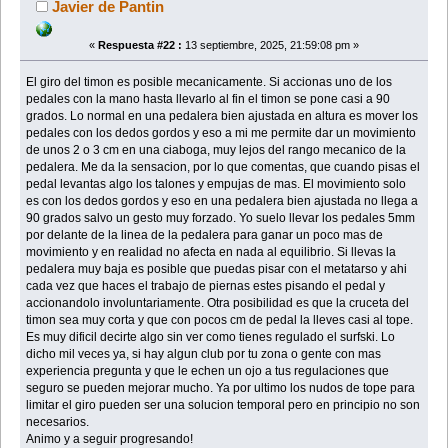
Javier de Pantin
«
Respuesta #22 :
13 septiembre, 2025, 21:59:08 pm »
El giro del timon es posible mecanicamente. Si accionas uno de los
pedales con la mano hasta llevarlo al fin el timon se pone casi a 90
grados. Lo normal en una pedalera bien ajustada en altura es mover los
pedales con los dedos gordos y eso a mi me permite dar un movimiento
de unos 2 o 3 cm en una ciaboga, muy lejos del rango mecanico de la
pedalera. Me da la sensacion, por lo que comentas, que cuando pisas el
pedal levantas algo los talones y empujas de mas. El movimiento solo
es con los dedos gordos y eso en una pedalera bien ajustada no llega a
90 grados salvo un gesto muy forzado. Yo suelo llevar los pedales 5mm
por delante de la linea de la pedalera para ganar un poco mas de
movimiento y en realidad no afecta en nada al equilibrio. Si llevas la
pedalera muy baja es posible que puedas pisar con el metatarso y ahi
cada vez que haces el trabajo de piernas estes pisando el pedal y
accionandolo involuntariamente. Otra posibilidad es que la cruceta del
timon sea muy corta y que con pocos cm de pedal la lleves casi al tope.
Es muy dificil decirte algo sin ver como tienes regulado el surfski. Lo
dicho mil veces ya, si hay algun club por tu zona o gente con mas
experiencia pregunta y que le echen un ojo a tus regulaciones que
seguro se pueden mejorar mucho. Ya por ultimo los nudos de tope para
limitar el giro pueden ser una solucion temporal pero en principio no son
necesarios.
Animo y a seguir progresando!