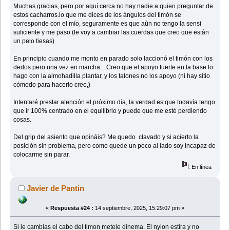
Muchas gracias, pero por aquí cerca no hay nadie a quien preguntar de
estos cacharros.lo que me dices de los ángulos del timón se
corresponde con el mío, seguramente es que aún no tengo la sensi
suficiente y me paso (le voy a cambiar las cuerdas que creo que están
un pelo tiesas)
En principio cuando me monto en parado solo laccionó el timón con los
dedos pero una vez en marcha... Creo que el apoyo fuerte en la base lo
hago con la almohadilla plantar, y los talones no los apoyo (ni hay sitio
cómodo para hacerlo creo,)
Intentaré prestar atención el próximo día, la verdad es que todavía tengo
que ir 100% centrado en el equilibrio y puede que me esté perdiendo
cosas.
Del grip del asiento que opináis? Me quedo clavado y si acierto la
posición sin problema, pero como quede un poco al lado soy incapaz de
colocarme sin parar.
En línea
Javier de Pantin
«
Respuesta #24 :
14 septiembre, 2025, 15:29:07 pm »
Si le cambias el cabo del timon metele dinema. El nylon estira y no