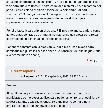
agua, he tenido que quitar las líneas y hacer un nudo para que hiciesen
tope para que gire unos 30° para cada lado (con muy poco recorrido del
pedal), como estaba el timón pasaba de la perpendicularidad.
Esto es así? Supongo que en el mar agitado se necesita mucho más
mando, pero en mi caso hasta que no le he puesto los topes
improvisados me tiraba a la mínima.
Por otro lado, lleváis grip en el asiento? El mío trae uno pegado, y como
no te sientes centrado de primeras no hay forma de colocarse (otro par
de remojones por intentar colocarme en marcha)
Por ahora contento con la elección, aunque me queda mucho para
dominarlo me gusta las sensaciones que transmite (de que llegue el frío
a ver cómo me las apaño)
En línea
Perezsapiens
«
Respuesta #20 :
13 septiembre, 2025, 13:55:26 pm »
Buenas.
El equilibrio se gana con los chapuzones. Lo que hago es hacer
maniobras que me desestabilice, para poder así entrenar el equilibrio y
la destreza ante esas situaciones. Se gana mucho con una hora
practicando, que intentar navegar solamente.