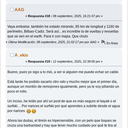
AAG
«
Respuesta #18 :
08 septiembre, 2025, 16:21:47 pm »
Vaya embalse, también he estado mirando, 85 km de longitud y 1160 de
perímetro, Bilbao-Cadiz. Será así....es increíble la de vueltas y revueltas
que se ven en el earth. Para ir con mapa. Que chulo
«
Última Modificación: 08 septiembre, 2025, 21:02:17 pm por AAG
»
En línea
A_ekis
«
Respuesta #19 :
12 septiembre, 2025, 22:39:00 pm »
Bueno, pues yo sigo a lo mío, a ver si alguien me puede echar un cable.
Está tarde he podido sacarlo otro rato y mucho mejor que el primer día,
aunque un montón de remojones igualmente, pero ya le voy pillando un
poco el rollo.
Un inciso, he leído por ahí un post de que es más seguro el kayak o el
surfski.... Por narices el surfski por qué aprendes a subirte desde el agua
por narices
Ahora las dudas, el timón es hipersensible, con un pelo que toques se
cruza una barbaridad y hay que tener mucho cuidado por qué te tira al