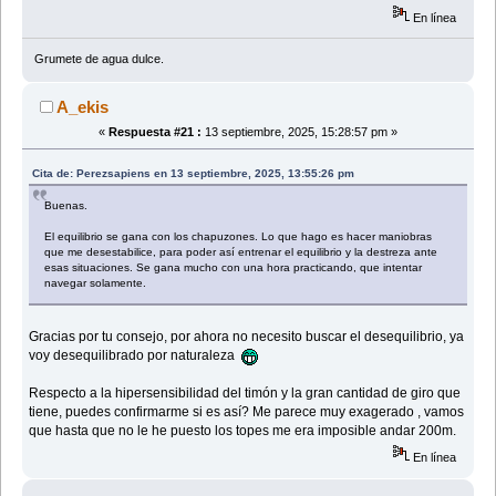
En línea
Grumete de agua dulce.
A_ekis
«
Respuesta #21 :
13 septiembre, 2025, 15:28:57 pm »
Cita de: Perezsapiens en 13 septiembre, 2025, 13:55:26 pm
Buenas.
El equilibrio se gana con los chapuzones. Lo que hago es hacer maniobras
que me desestabilice, para poder así entrenar el equilibrio y la destreza ante
esas situaciones. Se gana mucho con una hora practicando, que intentar
navegar solamente.
Gracias por tu consejo, por ahora no necesito buscar el desequilibrio, ya
voy desequilibrado por naturaleza
Respecto a la hipersensibilidad del timón y la gran cantidad de giro que
tiene, puedes confirmarme si es así? Me parece muy exagerado , vamos
que hasta que no le he puesto los topes me era imposible andar 200m.
En línea