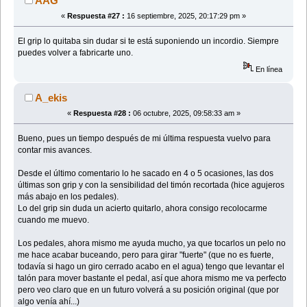
AAG
«
Respuesta #27 :
16 septiembre, 2025, 20:17:29 pm »
El grip lo quitaba sin dudar si te está suponiendo un incordio. Siempre
puedes volver a fabricarte uno.
En línea
A_ekis
«
Respuesta #28 :
06 octubre, 2025, 09:58:33 am »
Bueno, pues un tiempo después de mi última respuesta vuelvo para
contar mis avances.
Desde el último comentario lo he sacado en 4 o 5 ocasiones, las dos
últimas son grip y con la sensibilidad del timón recortada (hice agujeros
más abajo en los pedales).
Lo del grip sin duda un acierto quitarlo, ahora consigo recolocarme
cuando me muevo.
Los pedales, ahora mismo me ayuda mucho, ya que tocarlos un pelo no
me hace acabar buceando, pero para girar "fuerte" (que no es fuerte,
todavía si hago un giro cerrado acabo en el agua) tengo que levantar el
talón para mover bastante el pedal, así que ahora mismo me va perfecto
pero veo claro que en un futuro volverá a su posición original (que por
algo venía ahí...)