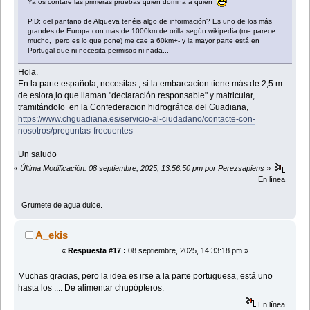
Ya os contaré las primeras pruebas quien domina a quien
P.D: del pantano de Alqueva tenéis algo de información? Es uno de los más
grandes de Europa con más de 1000km de orilla según wikipedia (me parece
mucho, pero es lo que pone) me cae a 60km+- y la mayor parte está en
Portugal que ni necesita permisos ni nada...
Hola.
En la parte española, necesitas , si la embarcacion tiene más de 2,5 m
de eslora,lo que llaman "declaración responsable" y matricular,
tramitándolo en la Confederacion hidrográfica del Guadiana,
https://www.chguadiana.es/servicio-al-ciudadano/contacte-con-
nosotros/preguntas-frecuentes
Un saludo
«
Última Modificación: 08 septiembre, 2025, 13:56:50 pm por Perezsapiens
»
En línea
Grumete de agua dulce.
A_ekis
«
Respuesta #17 :
08 septiembre, 2025, 14:33:18 pm »
Muchas gracias, pero la idea es irse a la parte portuguesa, está uno
hasta los .... De alimentar chupópteros.
En línea