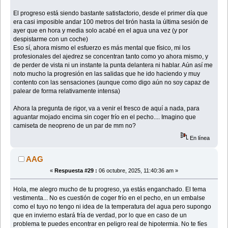
El progreso está siendo bastante satisfactorio, desde el primer día que
era casi imposible andar 100 metros del tirón hasta la última sesión de
ayer que en hora y media solo acabé en el agua una vez (y por
despistarme con un coche)
Eso sí, ahora mismo el esfuerzo es más mental que físico, mi los
profesionales del ajedrez se concentran tanto como yo ahora mismo, y
de perder de vista ni un instante la punta delantera ni hablar. Aún así me
noto mucho la progresión en las salidas que he ido haciendo y muy
contento con las sensaciones (aunque como digo aún no soy capaz de
palear de forma relativamente intensa)
Ahora la pregunta de rigor, va a venir el fresco de aquí a nada, para
aguantar mojado encima sin coger frío en el pecho.... Imagino que
camiseta de neopreno de un par de mm no?
En línea
AAG
«
Respuesta #29 :
06 octubre, 2025, 11:40:36 am »
Hola, me alegro mucho de tu progreso, ya estás enganchado. El tema
vestimenta... No es cuestión de coger frío en el pecho, en un embalse
como el tuyo no tengo ni idea de la temperatura del agua pero supongo
que en invierno estará fría de verdad, por lo que en caso de un
problema te puedes encontrar en peligro real de hipotermia. No te fíes