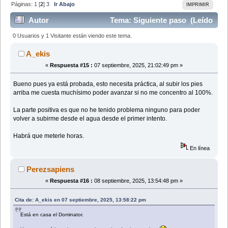
Páginas:
1
[
2
]
3
Ir Abajo
IMPRIMIR
Autor
Tema: Siguiente paso (Leído
88429 veces)
0 Usuarios y 1 Visitante están viendo este tema.
A_ekis
«
Respuesta #15 :
07 septiembre, 2025, 21:02:49 pm »
Bueno pues ya está probada, esto necesita práctica, al subir los pies
arriba me cuesta muchísimo poder avanzar si no me concentro al 100%.
La parte positiva es que no he tenido problema ninguno para poder
volver a subirme desde el agua desde el primer intento.
Habrá que meterle horas.
En línea
Perezsapiens
«
Respuesta #16 :
08 septiembre, 2025, 13:54:48 pm »
Cita de: A_ekis en 07 septiembre, 2025, 13:58:22 pm
Está en casa el Dominator.