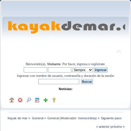
Bienvenido(a),
Visitante
. Por favor,
ingresa
o
regístrate
.
Ingresar con nombre de usuario, contraseña y duración de la sesión
Noticias:
Kayak de mar
»
General
»
General
(Moderador:
monociclista
) »
Siguiente paso
« anterior
próximo »