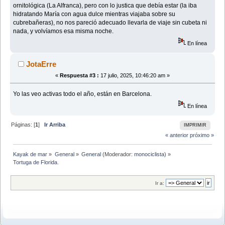
ornitológica (La Alfranca), pero con lo justica que debía estar (la iba
hidratando María con agua dulce mientras viajaba sobre su
cubrebañeras), no nos pareció adecuado llevarla de viaje sin cubeta ni
nada, y volvíamos esa misma noche.
En línea
JotaErre
«
Respuesta #3 :
17 julio, 2025, 10:46:20 am »
Yo las veo activas todo el año, están en Barcelona.
En línea
Páginas: [
1
]
Ir Arriba
IMPRIMIR
« anterior
próximo »
Kayak de mar
»
General
»
General
(Moderador:
monociclista
) »
Tortuga de Florida.
Ir a: