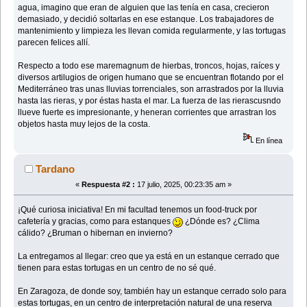
agua, imagino que eran de alguien que las tenía en casa, crecieron
demasiado, y decidió soltarlas en ese estanque. Los trabajadores de
mantenimiento y limpieza les llevan comida regularmente, y las tortugas
parecen felices allí.
Respecto a todo ese maremagnum de hierbas, troncos, hojas, raíces y
diversos artilugios de origen humano que se encuentran flotando por el
Mediterráneo tras unas lluvias torrenciales, son arrastrados por la lluvia
hasta las rieras, y por éstas hasta el mar. La fuerza de las rierascusndo
llueve fuerte es impresionante, y heneran corrientes que arrastran los
objetos hasta muy lejos de la costa.
En línea
Tardano
«
Respuesta #2 :
17 julio, 2025, 00:23:35 am »
¡Qué curiosa iniciativa! En mi facultad tenemos un food-truck por
cafetería y gracias, como para estanques
¿Dónde es? ¿Clima
cálido? ¿Bruman o hibernan en invierno?
La entregamos al llegar: creo que ya está en un estanque cerrado que
tienen para estas tortugas en un centro de no sé qué.
En Zaragoza, de donde soy, también hay un estanque cerrado solo para
estas tortugas, en un centro de interpretación natural de una reserva