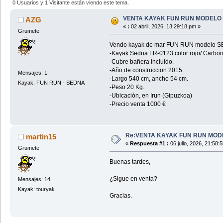
0 Usuarios y 1 Visitante están viendo este tema.
VENTA KAYAK FUN RUN MODELO
AZG
«
:
02 abril, 2026, 13:29:18 pm »
Grumete
Vendo kayak de mar FUN RUN modelo SE
-Kayak Sedna FR-0123 color rojo/ Carbon
-Cubre bañera incluido.
-Año de construccion 2015.
Mensajes: 1
-Largo 540 cm, ancho 54 cm.
Kayak: FUN RUN - SEDNA
-Peso 20 Kg.
-Ubicación, en Irun (Gipuzkoa)
-Precio venta 1000 €
Re:VENTA KAYAK FUN RUN MO
martin15
«
Respuesta #1 :
06 julio, 2026, 21:58:
Grumete
Buenas tardes,
¿Sigue en venta?
Mensajes: 14
Kayak: touryak
Gracias.