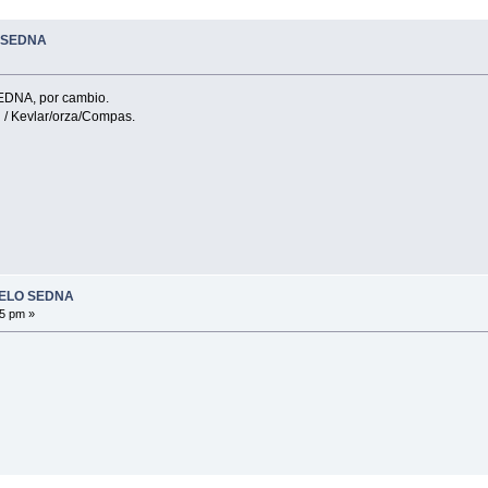
 SEDNA
DNA, por cambio.
 / Kevlar/orza/Compas.
DELO SEDNA
55 pm »