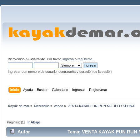
Bienvenido(a),
Visitante
. Por favor,
ingresa
o
regístrate
.
Ingresar con nombre de usuario, contraseña y duración de la sesión
Inicio
Ayuda
Buscar
Calendario
Ingresar
Registrarse
Kayak de mar
»
Mercadillo
»
Vendo
»
VENTA KAYAK FUN RUN MODELO SEDNA
Páginas: [
1
]
Ir Abajo
Autor
Tema: VENTA KAYAK FUN RUN M