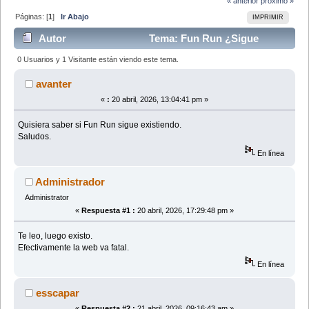
« anterior
próximo »
Páginas: [
1
]
Ir Abajo
IMPRIMIR
Autor
Tema: Fun Run ¿Sigue
existiendo? Su web va fatal. (Leído 7928 veces)
0 Usuarios y 1 Visitante están viendo este tema.
avanter
«
:
20 abril, 2026, 13:04:41 pm »
Quisiera saber si Fun Run sigue existiendo.
Saludos.
En línea
Administrador
Administrator
«
Respuesta #1 :
20 abril, 2026, 17:29:48 pm »
Te leo, luego existo.
Efectivamente la web va fatal.
En línea
esscapar
«
Respuesta #2 :
21 abril, 2026, 09:16:43 am »