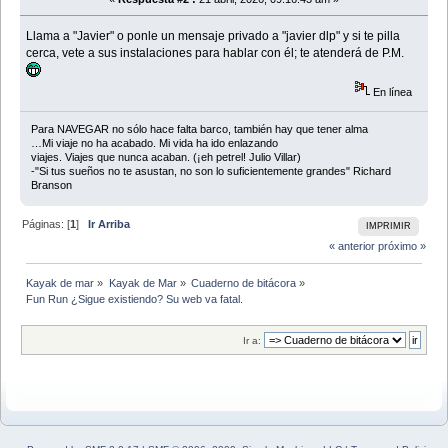
Llama a "Javier" o ponle un mensaje privado a "javier dlp" y si te pilla
cerca, vete a sus instalaciones para hablar con él; te atenderá de P.M.
En línea
Para NAVEGAR no sólo hace falta barco, también hay que tener alma
…Mi viaje no ha acabado. Mi vida ha ido enlazando
viajes. Viajes que nunca acaban. (¡eh petrel! Julio Villar)
-"Si tus sueños no te asustan, no son lo suficientemente grandes" Richard
Branson
Páginas: [
1
]
Ir Arriba
IMPRIMIR
« anterior
próximo »
Kayak de mar
»
Kayak de Mar
»
Cuaderno de bitácora
»
Fun Run ¿Sigue existiendo? Su web va fatal. 
Ir a: