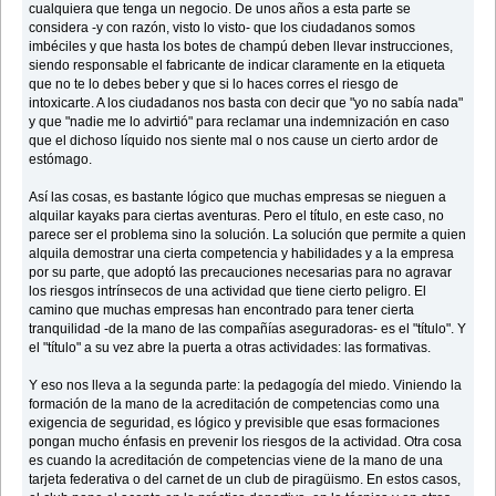
cualquiera que tenga un negocio. De unos años a esta parte se
considera -y con razón, visto lo visto- que los ciudadanos somos
imbéciles y que hasta los botes de champú deben llevar instrucciones,
siendo responsable el fabricante de indicar claramente en la etiqueta
que no te lo debes beber y que si lo haces corres el riesgo de
intoxicarte. A los ciudadanos nos basta con decir que "yo no sabía nada"
y que "nadie me lo advirtió" para reclamar una indemnización en caso
que el dichoso líquido nos siente mal o nos cause un cierto ardor de
estómago.
Así las cosas, es bastante lógico que muchas empresas se nieguen a
alquilar kayaks para ciertas aventuras. Pero el título, en este caso, no
parece ser el problema sino la solución. La solución que permite a quien
alquila demostrar una cierta competencia y habilidades y a la empresa
por su parte, que adoptó las precauciones necesarias para no agravar
los riesgos intrínsecos de una actividad que tiene cierto peligro. El
camino que muchas empresas han encontrado para tener cierta
tranquilidad -de la mano de las compañías aseguradoras- es el "título". Y
el "título" a su vez abre la puerta a otras actividades: las formativas.
Y eso nos lleva a la segunda parte: la pedagogía del miedo. Viniendo la
formación de la mano de la acreditación de competencias como una
exigencia de seguridad, es lógico y previsible que esas formaciones
pongan mucho énfasis en prevenir los riesgos de la actividad. Otra cosa
es cuando la acreditación de competencias viene de la mano de una
tarjeta federativa o del carnet de un club de piragüismo. En estos casos,