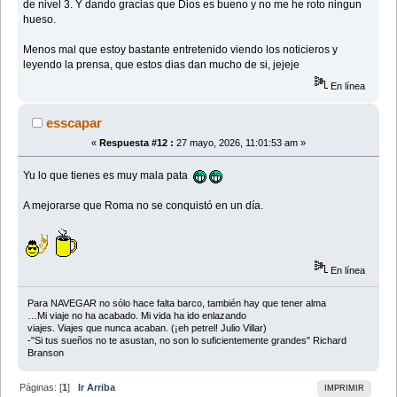
de nivel 3. Y dando gracias que Dios es bueno y no me he roto ningun
hueso.
Menos mal que estoy bastante entretenido viendo los noticieros y
leyendo la prensa, que estos dias dan mucho de si, jejeje
En línea
esscapar
«
Respuesta #12 :
27 mayo, 2026, 11:01:53 am »
Yu lo que tienes es muy mala pata
A mejorarse que Roma no se conquistó en un día.
En línea
Para NAVEGAR no sólo hace falta barco, también hay que tener alma
…Mi viaje no ha acabado. Mi vida ha ido enlazando
viajes. Viajes que nunca acaban. (¡eh petrel! Julio Villar)
-"Si tus sueños no te asustan, no son lo suficientemente grandes" Richard
Branson
Páginas: [
1
]
Ir Arriba
IMPRIMIR