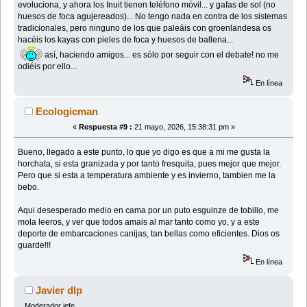
evoluciona, y ahora los Inuit tienen teléfono móvil... y gafas de sol (no
huesos de foca agujereados)... No tengo nada en contra de los sistemas
tradicionales, pero ninguno de los que paleáis con groenlandesa os
hacéis los kayas con pieles de foca y huesos de ballena...
así, haciendo amigos... es sólo por seguir con el debate! no me
odiéis por ello...
En línea
Ecologicman
«
Respuesta #9 :
21 mayo, 2026, 15:38:31 pm »
Bueno, llegado a este punto, lo que yo digo es que a mi me gusta la
horchata, si esta granizada y por tanto fresquita, pues mejor que mejor.
Pero que si esta a temperatura ambiente y es invierno, tambien me la
bebo.
Aqui desesperado medio en cama por un puto esguinze de tobillo, me
mola leeros, y ver que todos amais al mar tanto como yo, y a este
deporte de embarcaciones canijas, tan bellas como eficientes. Dios os
guarde!!!
En línea
Javier dlp
Moderador jefe