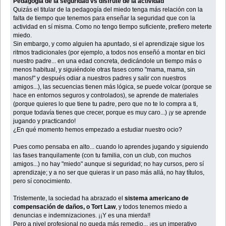
Pedagogía de la seguridad vs disfrute de la actividad
Quizás el titular de la pedagogía del miedo tenga más relación con la
falta de tiempo que tenemos para enseñar la seguridad que con la
actividad en sí misma. Como no tengo tiempo suficiente, prefiero meterte
miedo.
Sin embargo, y como alguien ha apuntado, si el aprendizaje sigue los
ritmos tradicionales (por ejemplo, a todos nos enseñó a montar en bici
nuestro padre... en una edad concreta, dedicándole un tiempo más o
menos habitual, y siguiéndole otras fases como "mama, mama, sin
manos!" y después odiar a nuestros padres y salir con nuestros
amigos...), las secuencias tienen más lógica, se puede volcar (porque se
hace en entornos seguros y controlados), se aprende de materiales
(porque quieres lo que tiene tu padre, pero que no te lo compra a ti,
porque todavía tienes que crecer, porque es muy caro...) ¡y se aprende
jugando y practicando!
¿En qué momento hemos empezado a estudiar nuestro ocio?
Pues como pensaba en alto... cuando lo aprendes jugando y siguiendo
las fases tranquilamente (con tu familia, con un club, con muchos
amigos...) no hay "miedo" aunque si seguridad; no hay cursos, pero sí
aprendizaje; y a no ser que quieras ir un paso más allá, no hay títulos,
pero sí conocimiento.
Tristemente, la sociedad ha abrazado el
sistema americano de
compensación de daños, o Tort Law
, y todos tenemos miedo a
denuncias e indemnizaciones. ¡¡Y es una mierda!!
Pero a nivel profesional no queda más remedio... ¡es un imperativo