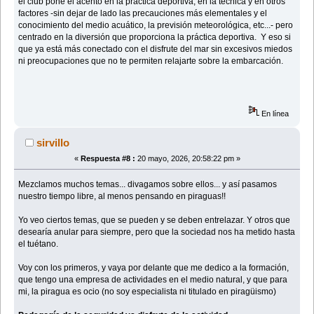
el club pone el acento en la práctica deportiva, en la técnica y en otros
factores -sin dejar de lado las precauciones más elementales y el
conocimiento del medio acuático, la previsión meteorológica, etc...- pero
centrado en la diversión que proporciona la práctica deportiva. Y eso si
que ya está más conectado con el disfrute del mar sin excesivos miedos
ni preocupaciones que no te permiten relajarte sobre la embarcación.
En línea
sirvillo
«
Respuesta #8 :
20 mayo, 2026, 20:58:22 pm »
Mezclamos muchos temas... divagamos sobre ellos... y así pasamos
nuestro tiempo libre, al menos pensando en piraguas!!
Yo veo ciertos temas, que se pueden y se deben entrelazar. Y otros que
desearía anular para siempre, pero que la sociedad nos ha metido hasta
el tuétano.
Voy con los primeros, y vaya por delante que me dedico a la formación,
que tengo una empresa de actividades en el medio natural, y que para
mi, la piragua es ocio (no soy especialista ni titulado en piragüismo)