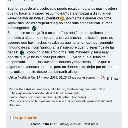
Bueno respecto al artículo, solo puede recalcar (para los más noveles)
que no hace falta saber "esquimotear" para empezar a disfrutar del
kayak de mar en toda su plenitud
, ¡animaros a quedar con otros
kayakistas!; no os arrepentireis y no hace falta empezar con "cursos
homologados"
Siempre se aconseja "ir a un curso", es una forma de quitarse de
enmedio a alguien que pregunta sin ver mucha implicación, pero os
aseguro que hay muchos kayakistas que no tenemos inconveniente
ninguno de salir con "principiantes" (siempre que no seais "los de las
pegas"
); conmigo lo hicieron otros, "mis mayores" y sería muy
egoista que yo no lo hiceira por otros..........ya sé que el tema de
responsabilidades, instituciones, normas y burocracia, hace que a
algunos les atenace un poco, pero no debemos de dejar por miedo que
nos quiten nuestro deseo de compartir afición.
«
Última Modificación: 19 mayo, 2026, 09:18:45 am por esscapar
»
En línea
Para NAVEGAR no sólo hace falta barco, también hay que tener alma
…Mi viaje no ha acabado. Mi vida ha ido enlazando
viajes. Viajes que nunca acaban. (¡eh petrel! Julio Villar)
-"Si tus sueños no te asustan, no son lo suficientemente grandes" Richard
Branson
supernadie
«
Respuesta #2 :
19 mayo, 2026, 01:33:01 am »