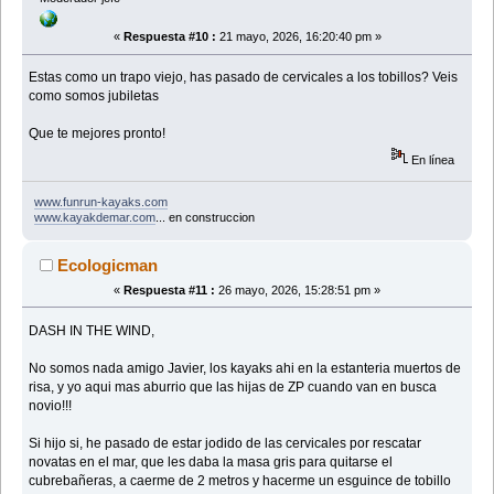
«
Respuesta #10 :
21 mayo, 2026, 16:20:40 pm »
Estas como un trapo viejo, has pasado de cervicales a los tobillos? Veis
como somos jubiletas
Que te mejores pronto!
En línea
www.funrun-kayaks.com
www.kayakdemar.com
... en construccion
Ecologicman
«
Respuesta #11 :
26 mayo, 2026, 15:28:51 pm »
DASH IN THE WIND,
No somos nada amigo Javier, los kayaks ahi en la estanteria muertos de
risa, y yo aqui mas aburrio que las hijas de ZP cuando van en busca
novio!!!
Si hijo si, he pasado de estar jodido de las cervicales por rescatar
novatas en el mar, que les daba la masa gris para quitarse el
cubrebañeras, a caerme de 2 metros y hacerme un esguince de tobillo