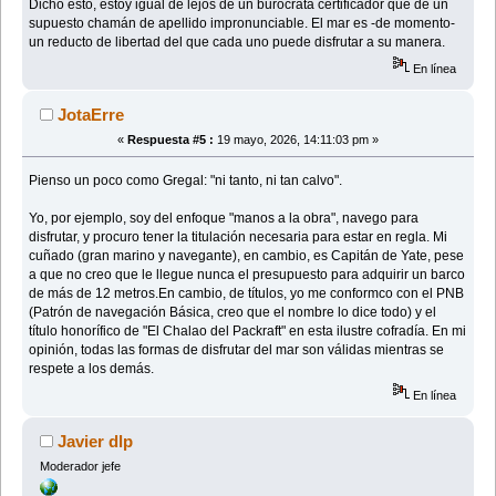
Dicho esto, estoy igual de lejos de un burócrata certificador que de un
supuesto chamán de apellido impronunciable. El mar es -de momento-
un reducto de libertad del que cada uno puede disfrutar a su manera.
En línea
JotaErre
«
Respuesta #5 :
19 mayo, 2026, 14:11:03 pm »
Pienso un poco como Gregal: "ni tanto, ni tan calvo".
Yo, por ejemplo, soy del enfoque "manos a la obra", navego para
disfrutar, y procuro tener la titulación necesaria para estar en regla. Mi
cuñado (gran marino y navegante), en cambio, es Capitán de Yate, pese
a que no creo que le llegue nunca el presupuesto para adquirir un barco
de más de 12 metros.En cambio, de títulos, yo me conformco con el PNB
(Patrón de navegación Básica, creo que el nombre lo dice todo) y el
título honorífico de "El Chalao del Packraft" en esta ilustre cofradía. En mi
opinión, todas las formas de disfrutar del mar son válidas mientras se
respete a los demás.
En línea
Javier dlp
Moderador jefe