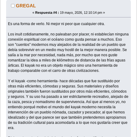
GREGAL
«
Respuesta #4 :
19 mayo, 2026, 12:10:14 pm »
Es una forma de verlo. Ni mejor ni peor que cualquier otra.
Los inuit cotidianamente, no paleaban por placer, ni establecían ninguna
conexión espiritual con el océano como gusta pensar a muchos. Eso
son "cuentos" modernos muy alejados de la realidad de un pueblo que
debía sobrevivir en un medio muy hostil de la mejor manera posible. Se
salía a la mar por necesidad, nada más, por mucho que nos guste
romantizar la idea a miles de kilómetros de distancia de las frías aguas
árticas. El kayak no era un objeto mágico sino una herramienta de
trabajo comparable con el carro de otras civilizaciones.
Y el kayak -como herramienta- hace décadas que fue sustituido por
otras más eficientes, cómodas y seguras. Sus materiales y diseños
originales también fueron sustituidos por otros más eficientes, cómodos
y seguros. Y su uso ha pasado a ser estrictamente recreativo, alejado de
la caza, pesca y nomadismo de supervivencia. Así que al menos yo, no
entiendo porqué motivo el mundo del kayak moderno necesita la
intervención de un pueblo nómada, cazador y pescador, al que hemos
idealizado y del que parece ser que también pretendemos apropiarnos
de su tradición cultural para acomodarla a lo que nos gustaría creer que
era.