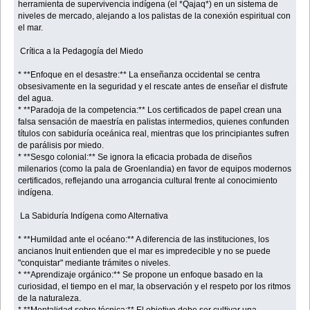
herramienta de supervivencia indígena (el *Qajaq*) en un sistema de
niveles de mercado, alejando a los palistas de la conexión espiritual con
el mar.
Crítica a la Pedagogía del Miedo
* **Enfoque en el desastre:** La enseñanza occidental se centra
obsesivamente en la seguridad y el rescate antes de enseñar el disfrute
del agua.
* **Paradoja de la competencia:** Los certificados de papel crean una
falsa sensación de maestría en palistas intermedios, quienes confunden
títulos con sabiduría oceánica real, mientras que los principiantes sufren
de parálisis por miedo.
* **Sesgo colonial:** Se ignora la eficacia probada de diseños
milenarios (como la pala de Groenlandia) en favor de equipos modernos
certificados, reflejando una arrogancia cultural frente al conocimiento
indígena.
La Sabiduría Indígena como Alternativa
* **Humildad ante el océano:** A diferencia de las instituciones, los
ancianos Inuit entienden que el mar es impredecible y no se puede
"conquistar" mediante trámites o niveles.
* **Aprendizaje orgánico:** Se propone un enfoque basado en la
curiosidad, el tiempo en el mar, la observación y el respeto por los ritmos
de la naturaleza.
* **Mentalidad sobre técnica:** El objetivo debe ser cultivar una