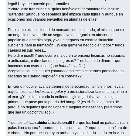
legal! Hay que hacerlo por normativa.
Y claro, esto transfunde a "guías benévolos", "promotores" e incluso
"garantes" (aunque no sepamos qué implica cada figura, y aunque en
ocasiones nos veamos envueltos en algunas de ellas).
Pero como esta sociedad de mercado todo lo inunda, el mismo que ve
un negocio en venderte un seguro, ve un negocio en ofrecerte un
papelito que acredita algo, y ve un negocio en crear la titulación
suficiente para la formación... ¡y esa gente ve negocio en todo! Y todos
caemos en sus redes...
Pero diré más!!! Y qué ocurre si alguien te enseña técnicas no seguras,
o anticuadas, o directamente peligrosas? Y no hablo de dinero... qué
hacemos con esos casos (que
haberlos hailos
)
Aceptamos que cualquier
youtuber
empiece a contarnos pantochadas
sacadas de cuando Napoleón era corneta??
En cierto modo, el avance general de la sociedad, también nos lleva a
regular estos
reductos sin regular
y a profesionalizar la montaña, el río o
el mar. ¡¡Y en cierto modo lo entiendo!! ¿le dejaríais a vuestro hijo al
primero que pase por la puerta del hangar? (es el típico ejemplo de
porqué no dejamos que nos opere cualquier matasanos y preferimos
que sea un doctor titulado..)
Y por cierto!!
La sabiduría tradicional!!
Porqué los Inuit no paleaban con
palas tipo cuchara? ¡¡porque no las conocían!! Porque no tenían fibra de
carbono!! No porque las hayan probado y desechado... todo en la vida