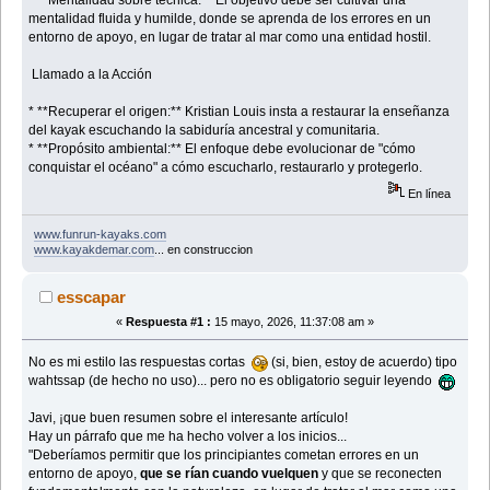
mentalidad fluida y humilde, donde se aprenda de los errores en un
entorno de apoyo, en lugar de tratar al mar como una entidad hostil.
Llamado a la Acción
* **Recuperar el origen:** Kristian Louis insta a restaurar la enseñanza
del kayak escuchando la sabiduría ancestral y comunitaria.
* **Propósito ambiental:** El enfoque debe evolucionar de "cómo
conquistar el océano" a cómo escucharlo, restaurarlo y protegerlo.
En línea
www.funrun-kayaks.com
www.kayakdemar.com
... en construccion
esscapar
«
Respuesta #1 :
15 mayo, 2026, 11:37:08 am »
No es mi estilo las respuestas cortas
(si, bien, estoy de acuerdo) tipo
wahtssap (de hecho no uso)... pero no es obligatorio seguir leyendo
Javi, ¡que buen resumen sobre el interesante artículo!
Hay un párrafo que me ha hecho volver a los inicios...
"Deberíamos permitir que los principiantes cometan errores en un
entorno de apoyo,
que se rían cuando vuelquen
y que se reconecten