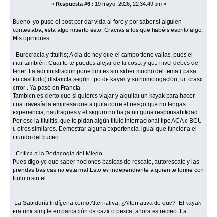
«
Respuesta #6 :
19 mayo, 2026, 22:34:49 pm »
Bueno! yo puse el post por dar vida al foro y por saber si alguien
contestaba, esta algo muerto esto. Gracias a los que habéis escrito algo.
Mis opiniones
- Burocracia y titulitis; A dia de hoy que el campo tiene vallas, pues el
mar también. Cuanto te puedes alejar de la costa y que nivel debes de
tener. La administracion pone limites sin saber mucho del tema ( pasa
en casi todo) distancia según tipo de kayak y su homologación, un craso
error . Ya pasó en Francia
Tambien es cierto que si quieres viajar y alquilar un kayak para hacer
una travesía la empresa que alquila corre el riesgo que no tengas
experiencia, naufragues y el seguro no haga ninguna responsabilidad.
Por eso la titulitis, que te pidan algún titulo internacional tipo ACA o BCU
u otros similares. Demostrar alguna experiencia, igual que funciona el
mundo del buceo.
- Crítica a la Pedagogía del Miedo
Pues digo yo que saber nociones basicas de rescate, autorescate y las
prendas basicas no esta mal.Esto es independiente a quien te forme con
titulo o sin el.
-La Sabiduría Indígena como Alternativa. ¿Alternativa de que? El kayak
era una simple embarcación de caza o pesca, ahora es recreo. La