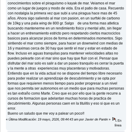
conocimientos sobre el piraguismo o kayak de mar. Veiamos el mar
como un lugar de juegos y modo de vida. Era el patio de casa. Recuerdo
con nostalgia la primera vez que subi a una piragua hace mas de 45
años. Ahora sigo saliendo al mar con pasion, en un surfski de carbono
de 10kg y una pala wing de 800 gr. Salgo de una forma mas atletica
buscando mantenerme en un rendimiento fisico y mental alto, sin llegar
a hacer un entrenamiento estricto pero respetando ciertos macrociclos
basicos para alcanzar picos de forma en determinados momentos. Sigo
sintiendo el mar como siempre, para hacer un downwind con medias de
16 y maximas cerca de 30 hay que sentir el mar y estar en estado de
flow. Incluso en aguas tranquilas para mantener velocidades altas no
puedes pelearte con el mar sino que hay que fluir con el. Pensar que
disfrutar del mar solo es salir a dar un paseo tranquilo es cerrar la puerta
y la mente a otras experiencias muy placenteras y motivadoras.
Entiendo que en la vida actual no se dispone del tiempo libre necesario
para poder realizar un aprendizaje de descubrimiento y se opta por
formas que requieren menos tiempo para poder progresar a un nivel
que nos permita ser autonomos en un medio que para muchas personas
es tan extraño como Marte. Creo que es por ello que la gente recurre a
cursos de formacion que adelantan muchas horas de practica de
decubrimiento. Algunas personas caen en la titulitis y eso si que es un
error.
Bueno un saludo que me voy a palear un poco!!
«
Última Modificación: 19 mayo, 2026, 09:44:43 am por Javier de Pantin
»
En
línea