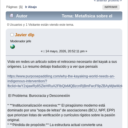
« anterior
próximo »
Páginas: [
1
]
Ir Abajo
IMPRIMIR
Autor
Tema: Metafisica sobre el
KDM (Leído 6842 veces)
0 Usuarios y 1 Visitante están viendo este tema.
Javier dlp
Moderador jefe
«
:
14 mayo, 2026, 20:52:11 pm »
Visto en redes un articulo sobre el retroceso necesario del kayak a sus
orígenes. Lo resumo debajo traducido y a ver que pensaís
https://www.purposepaddling.com/why-the-kayaking-world-needs-an-
indigenous-intervention/?
fbclid=IwY2xjawRy85ZleHRuA2FlbQIxMQBzcnRjBmFwcF9pZBAyMjIwMzk
El Problema: Burocracia y Desconexión
* **Institucionalización excesiva:** El piragüismo moderno está
dominado por una "sopa de letras" de asociaciones (BCU, NPF, EPP)
que priorizan listas de verificación y currículos rígidos sobre la pasión
original.
* **Pérdida de propósito:** La estructura actual convierte una