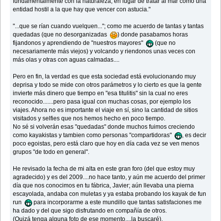
fundamentalmente con la naturaleza, en lugar de tratar al mar como una
entidad hostil a la que hay que vencer con astucia."
"...que se rían cuando vuelquen..."; como me acuerdo de tantas y tantas
quedadas (que no desorganizadas
) donde pasabamos horas
fijandonos y aprendiendo de "nuestros mayores"
(que no
necesariamente más viejos) y volcando y riendonos unas veces con
más olas y otras con aguas calmadas....
Pero en fin, la verdad es que esta sociedad está evolucionando muy
deprisa y todo se mide con otros parámetros y lo cierto es que la gente
invierte más dinero que tiempo en "esa titulitis" sin la cual no eres
reconocido.......pero pasa igual con muchas cosas, por ejemplo los
viajes. Ahora no es importante el viaje en sí, sino la cantidad de sitios
visitados y selfies que nos hemos hecho en poco tiempo.
No sé si volverán esas "quedadas" donde muchos fuimos creciendo
como kayakistas y tambien como personas "compartidoras"
, es decir
poco egoistas, pero está claro que hoy en día cada vez se ven menos
grupos "de todo en general".
He revisado la fecha de mi alta en este gran foro (del que estoy muy
agradecido) y es del 2009....no hace tanto, y aún me acuerdo del primer
día que nos conocimos en tu fábrica, Javier; aún llevaba una pierna
escayolada, andaba con muletas y ya estaba probando los kayak de fun
run
para incorporarme a este mundillo que tantas satisfaciones me
ha dado y del que sigo disfrutando en compañía de otros.
(Quizá tenga alguna foto de ese momento....la buscaré).