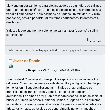
Me viene un pensamiento paralelo, me acuerdo de un día, que salimos
unos cuantos por el tiñoso, un paseo corto, de los que siempre dices "a
ver qué tiempos hago, hora estimada de llegada, 45 minutos.." , y mira
por donde, nos dió por disfrutar mientras charlábamos, tardamos casi
dos horas.
Y desde luego que no hay color, entre salir a hacer "deporte" y salir a
sentir el mar...
En línea
no basta con tener razón, hay que saberla exponer, y que te la quieran dar.
Javier de Pantin
«
Respuesta #3 :
19 mayo, 2026, 09:23:46 am »
Buenos dias! Comparto algunos puntos expuestos sobre volver a los
origenes. En mi caso el mar ya venia de familia y amigos. No habia, por
lo menos en mi pueblo, ni escuelas, ni titulos y el aprendizaje se
transmitia de la transferencia y conocimiento del mar de otras
actividades. Los niños en mi pueblo tocabamos todos los palos como el
buceo a pulmon, la pesca submarina, vimos la llegada de las primeras
tablas de surf y wind, y navegabamos en kayaks canoas fabricadas por
artesanos y maestros locales que generalmente no tenian muchos