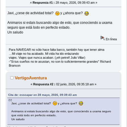
«
Respuesta #1 :
28 mayo, 2026, 09:39:43 am »
Javi, ¿cese de actividad total?
y ¿ahora que?
Animaros si estais buscando algo de esto, que conociendo a uxama
seguro que está todo en perfecto estado.
Un saludo
En línea
Para NAVEGAR no sólo hace falta barco, también hay que tener alma
…Mi viaje no ha acabado. Mi vida ha ido enlazando
viajes. Viajes que nunca acaban. (¡eh petrel! Julio Villar)
-"Si tus sueños no te asustan, no son lo suficientemente grandes" Richard
Branson
VertigoAventura
«
Respuesta #2 :
02 junio, 2026, 09:35:18 am »
Cita de: esscapar en 28 mayo, 2026, 09:39:43 am
Javi, ¿cese de actividad total?
y ¿ahora que?
Animaros si estais buscando algo de esto, que conociendo a uxama seguro
que está todo en perfecto estado.
Un saludo