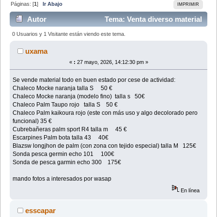
Páginas: [
1
]
Ir Abajo
IMPRIMIR
Autor
Tema: Venta diverso material
kayak (Leído 3087 veces)
0 Usuarios y 1 Visitante están viendo este tema.
uxama
«
:
27 mayo, 2026, 14:12:30 pm »
Se vende material todo en buen estado por cese de actividad:
Chaleco Mocke naranja talla S 50 €
Chaleco Mocke naranja (modelo fino) talla s 50€
Chaleco Palm Taupo rojo talla S 50 €
Chaleco Palm kaikoura rojo (este con más uso y algo decolorado pero
funcional) 35 €
Cubrebañeras palm sport R4 talla m 45 €
Escarpines Palm bota talla 43 40€
Blazsw longjhon de palm (con zona con tejido especial) talla M 125€
Sonda pesca germin echo 101 100€
Sonda de pesca garmin echo 300 175€
mando fotos a interesados por wasap
En línea
esscapar