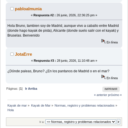
pabloalmunia
«
Respuesta #2 :
26 junio, 2026, 22:36:25 pm »
Hola Bruno, tambien soy de Madrid, aunque vivo a caballo entre Madrid
(donde hago kayak de pista), Alicante (donde suelo salir con el kayak) y
Bruselas. Benvenido
En línea
JotaErre
«
Respuesta #3 :
28 junio, 2026, 11:10:48 am »
¿Dónde paleas, Bruno? ¿En los pantanos de Madrid o en el mar?
En línea
Páginas: [
1
]
Ir Arriba
IMPRIMIR
« anterior
próximo »
Kayak de mar
»
Kayak de Mar
»
Normas, registro y problemas relacionados
»
Hola
Ir a: