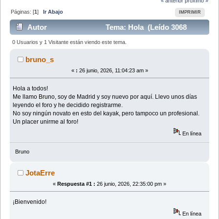
« anterior
próximo »
Páginas: [
1
]
Ir Abajo
IMPRIMIR
Autor
Tema: Hola (Leído 3068
veces)
0 Usuarios y 1 Visitante están viendo este tema.
bruno_s
«
:
26 junio, 2026, 11:04:23 am »
Hola a todos!
Me llamo Bruno, soy de Madrid y soy nuevo por aquí. Llevo unos días
leyendo el foro y he decidido registrarme.
No soy ningún novato en esto del kayak, pero tampoco un profesional.
Un placer unirme al foro!
En línea
Bruno
JotaErre
«
Respuesta #1 :
26 junio, 2026, 22:35:00 pm »
¡Bienvenido!
En línea