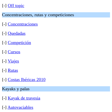
[-]
Off topic
Concentraciones, rutas y competiciones
[-]
Concentraciones
[-]
Quedadas
[-]
Competición
[-]
Cursos
[-]
Viajes
[-]
Rutas
[-]
Costas Ibéricas 2010
Kayaks y palas
[-]
Kayak de travesia
[-]
Autovaciables