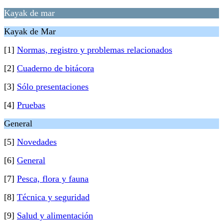
Kayak de mar
Kayak de Mar
[1]
Normas, registro y problemas relacionados
[2]
Cuaderno de bitácora
[3]
Sólo presentaciones
[4]
Pruebas
General
[5]
Novedades
[6]
General
[7]
Pesca, flora y fauna
[8]
Técnica y seguridad
[9]
Salud y alimentación