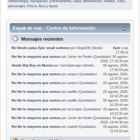
meteorología, navegación
,
Entrenamiento, salud, alimentación
,
Relatos, rutas,
personajes
,
Pesca, flora y fauna
Kayak de mar - Centro de Información
Mensajes recientes
Re:Vendo palas Epic small carbono
por
DiegoDB
(
Vendo
)
Ayer
a las
17:09:11
Re:Ver lo mayores que somos
por
Javier de Pantin
(
Quedadas
)
05 agosto,
2026, 17:16:26 pm
Vendo Big Boy en Murcia
por
JackSparrago
(
Vendo
)
05 agosto, 2026,
17:00:54 pm
Re:Ver lo mayores que somos
por
prepre
(
Quedadas
)
05 agosto, 2026,
12:37:07 pm
Re:Ver lo mayores que somos
por
prepre
(
Quedadas
)
05 agosto, 2026,
12:29:15 pm
Re:Ver lo mayores que somos
por
padilla
(
Quedadas
)
05 agosto, 2026,
10:32:28 am
Re:Ver lo mayores que somos
por
padilla
(
Quedadas
)
05 agosto, 2026,
10:29:44 am
Re:Ver lo mayores que somos
por
esscapar
(
Quedadas
)
05 agosto, 2026,
10:22:32 am
Re:Ver lo mayores que somos
por
Javier de Pantin
(
Quedadas
)
04 agosto,
2026, 19:44:30 pm
Re:Ver lo mayores que somos
por
isabell
(
Quedadas
)
03 agosto, 2026,
11:04:03 am