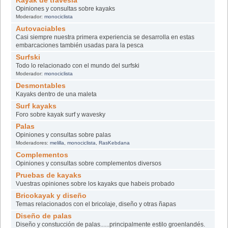
Kayak de travesia
Opiniones y consultas sobre kayaks
Moderador:
monociclista
Autovaciables
Casi siempre nuestra primera experiencia se desarrolla en estas
embarcaciones también usadas para la pesca
Surfski
Todo lo relacionado con el mundo del surfski
Moderador:
monociclista
Desmontables
Kayaks dentro de una maleta
Surf kayaks
Foro sobre kayak surf y wavesky
Palas
Opiniones y consultas sobre palas
Moderadores:
melilla
,
monociclista
,
RasKebdana
Complementos
Opiniones y consultas sobre complementos diversos
Pruebas de kayaks
Vuestras opiniones sobre los kayaks que habeis probado
Bricokayak y diseño
Temas relacionados con el bricolaje, diseño y otras ñapas
Diseño de palas
Diseño y constucción de palas......principalmente estilo groenlandés.