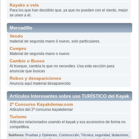
Kayaks a vela
Para los que han decidido que, ya que no pueden con el viento, mejor
se unen a él.
Mercadillo
Vendo
material de segunda mano ó nuevo, solo particulares.
Compro
Material de segunda mano o nuevo
Cambio o Busco
Al trueque, cambia lo que no necesites. Usa esta sección para
anunciar que buscas
Robos y desapariciones
Anuncia aquí material desaparecido
Artículos Interesantes sobre uso TURÍSTICO del Kayak
2º Concurso Kayakdemar.com
o para COMPETICIÓN
Artículos del 2º concurso kayakdemar
Turismo
Artículos relacionados usando el kayak y sus accesorios de forma no
competitiva.
Subforos
:
Pruebas y Opiniones
,
Construcción
,
Técnica, seguridad, titulaciones,