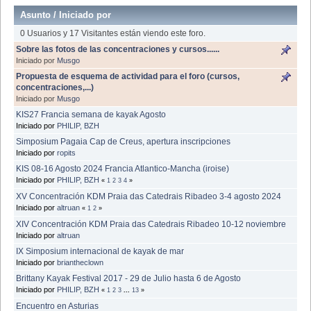
Asunto
/
Iniciado por
0 Usuarios y 17 Visitantes están viendo este foro.
Sobre las fotos de las concentraciones y cursos......
Iniciado por
Musgo
Propuesta de esquema de actividad para el foro (cursos,
concentraciones,...)
Iniciado por
Musgo
KIS27 Francia semana de kayak Agosto
Iniciado por
PHILIP, BZH
Simposium Pagaia Cap de Creus, apertura inscripciones
Iniciado por
ropits
KIS 08-16 Agosto 2024 Francia Atlantico-Mancha (iroise)
Iniciado por
PHILIP, BZH
«
1
2
3
4
»
XV Concentración KDM Praia das Catedrais Ribadeo 3-4 agosto 2024
Iniciado por
altruan
«
1
2
»
XIV Concentración KDM Praia das Catedrais Ribadeo 10-12 noviembre
Iniciado por
altruan
IX Simposium internacional de kayak de mar
Iniciado por
briantheclown
Brittany Kayak Festival 2017 - 29 de Julio hasta 6 de Agosto
Iniciado por
PHILIP, BZH
«
1
2
3
...
13
»
Encuentro en Asturias