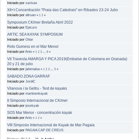
Iniciado por
xavivax
XII+I Concentración "Praia das Catedrais" en Ribadeo 23-24 Julio
Iniciado por
altruan
«
1
2
»
Symposium CK/mer Bretaña Abril 2022
Iniciado por
Epicuro
ARTIC SEA KAYAK SYMPOSIUM
Iniciado por
Ottar
Reto Guiness en el Mar Menor
Iniciado por
Anto
«
1
2
3
...
6
»
VII Travesía AMARGA Y PICA 2019(Embalse de Colomera en Granada)
20 y 21 de julio
Iniciado por
jabenalua
«
1
2
3
...
5
»
SABADO ZONA GARRAF
Iniciado por
JordiC
Vilanova i la Geltru - Test de kayaks
Iniciado por
martinenkayak
II Simposio Internacional de CK/mer
Iniciado por
josekyak
SOS Mar Menor - concentración kayak
Iniciado por
Anto
«
1
2
»
VIII Simposio Internacional de Kayak de Mar Pagaia
Iniciado por
PAGAIA CAP DE CREUS