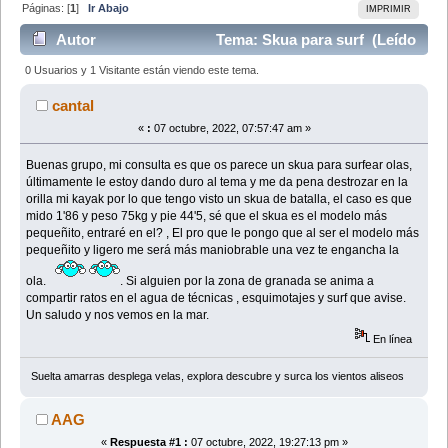
Páginas: [
1
]
Ir Abajo
IMPRIMIR
Autor
Tema: Skua para surf (Leído
94959 veces)
0 Usuarios y 1 Visitante están viendo este tema.
cantal
«
:
07 octubre, 2022, 07:57:47 am »
Buenas grupo, mi consulta es que os parece un skua para surfear olas,
últimamente le estoy dando duro al tema y me da pena destrozar en la
orilla mi kayak por lo que tengo visto un skua de batalla, el caso es que
mido 1'86 y peso 75kg y pie 44'5, sé que el skua es el modelo más
pequeñito, entraré en el? , El pro que le pongo que al ser el modelo más
pequeñito y ligero me será más maniobrable una vez te engancha la
ola.
. Si alguien por la zona de granada se anima a
compartir ratos en el agua de técnicas , esquimotajes y surf que avise.
Un saludo y nos vemos en la mar.
En línea
Suelta amarras desplega velas, explora descubre y surca los vientos aliseos
AAG
«
Respuesta #1 :
07 octubre, 2022, 19:27:13 pm »