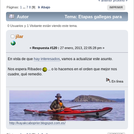
« anterior
próximo »
Páginas:
1
...
7
8
[
9
]
Ir Abajo
IMPRIMIR
Autor
Tema: Etapas gallegas para
Proyecto Costa Ibérica 2010 (Leído 275806 veces)
0 Usuarios y 1 Visitante están viendo este tema.
jílar
«
Respuesta #120 :
27 enero, 2013, 22:05:28 pm »
En vista de que
hay interesados
, vamos a actualizar este asunto.
Nos espera Ribadeo
... o lo hacemos en el orden que mejor nos
cuadre, qué remedio.
En línea
http://kayakcaboprior.blogspot.com.es/