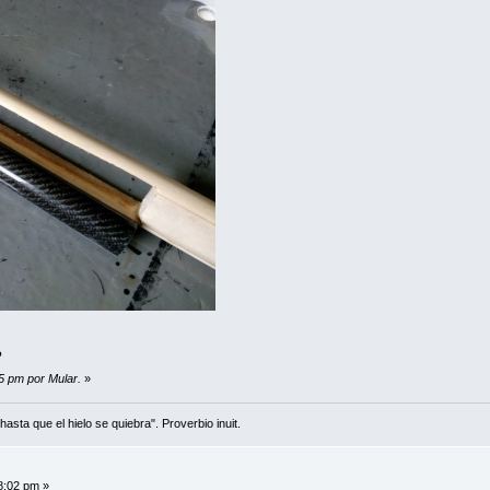
?
5 pm por Mular.
»
asta que el hielo se quiebra". Proverbio inuit.
8:02 pm »