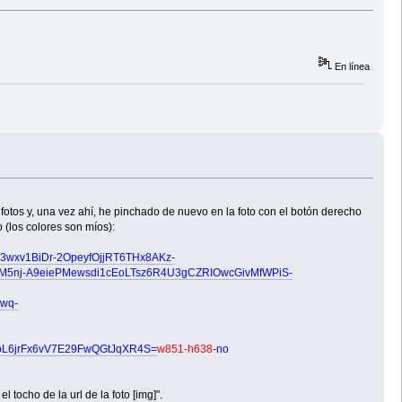
En línea
e fotos y, una vez ahí, he pinchado de nuevo en la foto con el botón derecho
 (los colores son míos):
x3wxv1BiDr-2OpeyfOjjRT6THx8AKz-
M5nj-A9eiePMewsdi1cEoLTsz6R4U3gCZRIOwcGivMfWPiS-
wq-
bL6jrFx6vV7E29FwQGtJqXR4S=
w851-h638
-no
 tocho de la url de la foto [img]".