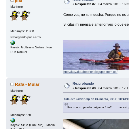
jílar
«
Respuesta #7 :
04 marzo, 2019, 16:3
Marinero
Como ves, no se muestra. Porque no es un
Si citas mi mensaje anterior ves lo que es
Mensajes: 11988
Navegando por Ferrol
Kayak: Goltziana Solaris, Fun
Run Rocker
http://kayakcaboprior.blogspot.com.es/
Re:probando
Rafa - Mular
«
Respuesta #8 :
04 marzo, 2019, 17:1
Marinero
Cita de: Javier dlp en 04 marzo, 2019, 10:43:
Por que no puedo colgar la foto?.......me est
Mensajes: 828
Kayak: Skua (Fun Run) - Marlin