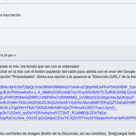
 lo has hecho
14:24 pm »
esde el mío. Ha tenido que ser con el ordenador.
har en la foto con el botón izquierdo del ratón para abrirla con el visor del Googl
opción "Propiedades". Abres esa opción y te aparece la "Dirección (URL)" de la foto
6XDXBNrc4jHUSdTZitjiQLVmxORNHSf8k8rhjIJ7sAvIl-a2QbprINEmFKvPS4GlXfNP_Eb
gJKJnrPK6mwKeKo-L-A_ktk8KzOSRysbI87AuYEaxNGnBAVTCSvfK8U3XMjJZxUj
QLxFHRVjfObkAdZW85UJWjP8Ra7i3DfxtWMG_uV3Bds011luSbgUmeJqUK2puP-
cBUPyMmTIGlcU6QGSbZDJbQz2hGv4KY4y04nLBoruBM8YERujQZTZxEaEhWtP
WU9LUTgjEBHYFKj67Gt59ZUMKNBFnQz2TH6mxKLWO77vaU-0ymS_-
Oh715ZwN_wy5IzlYERAvleylzutYZTZbIT_R2zBtfEQLZOUTkEp-
2BspRy0Jco0rw_GXz3CqGvQ4Ipd2ZGaYICIQGV9TYnu5IYNjvpeXmYraiYpRUDPP
os corchetes de imagen (botón de la Gioconda, sin las comillas). "[img] pegar todo el