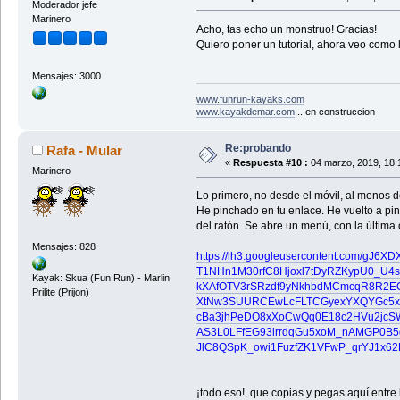
Moderador jefe
Marinero
Acho, tas echo un monstruo! Gracias!
Quiero poner un tutorial, ahora veo como
Mensajes: 3000
www.funrun-kayaks.com
www.kayakdemar.com
... en construccion
Re:probando
Rafa - Mular
«
Respuesta #10 :
04 marzo, 2019, 18:
Marinero
Lo primero, no desde el móvil, al menos d
He pinchado en tu enlace. He vuelto a pinc
del ratón. Se abre un menú, con la última 
Mensajes: 828
https://lh3.googleusercontent.com/gJ
T1NHn1M30rfC8Hjoxl7tDyRZKypU0_U4s
Kayak: Skua (Fun Run) - Marlin
kXAfOTV3rSRzdf9yNkhbdMCmcqR8R2E
Prilite (Prijon)
XtNw3SUURCEwLcFLTCGyexYXQYGc5xl
cBa3jhPeDO8xXoCwQq0E18c2HVu2jcS
AS3L0LFfEG93lrrdqGu5xoM_nAMGP0B5g
JlC8QSpK_owi1FuzfZK1VFwP_qrYJ1x6
¡todo eso!, que copias y pegas aquí entre l