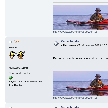
http://kayakcaboprior.blogspot.com.es/
Re:probando
jílar
«
Respuesta #6 :
04 marzo, 2019, 16:3
Marinero
Pegando tu enlace entre el código de imág
Mensajes: 11988
Navegando por Ferrol
Kayak: Goltziana Solaris, Fun
Run Rocker
http://kayakcaboprior.blogspot.com.es/
Re:probando