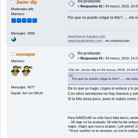
Re:probando
Javier dlp
«
Respuesta #2 :
04 marzo, 2019, 10:4
Moderador jefe
Marinero
Por que no puedo colgar la foto?.......me
Mensajes: 3000
www.funrun-kayaks.com
www.kayakdemar.com
... en construccion
Re:probando
esscapar
«
Respuesta #3 :
04 marzo, 2019, 14:2
Marinero
Cita de: Javier dlp en 04 marzo, 2019, 10:43:
Por que no puedo colgar la foto?.......me est
Mensajes: 4577
De lo que yo hago, coges el enlace y lo pe
Kayak: fun run SKUA
Con otros servidores no hay manera y sol
Si la foto pesa poco, pues lo subes como
Para NAVEGAR no sólo hace falta barco, tambi
…Mi viaje no ha acabado. Mi vida ha ido enlaz
viajes. Viajes que nunca acaban. (¡eh petrel! Jul
-"Si tus sueños no te asustan, no son lo sufi