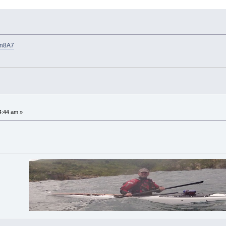
sn8A7
4:44 am »