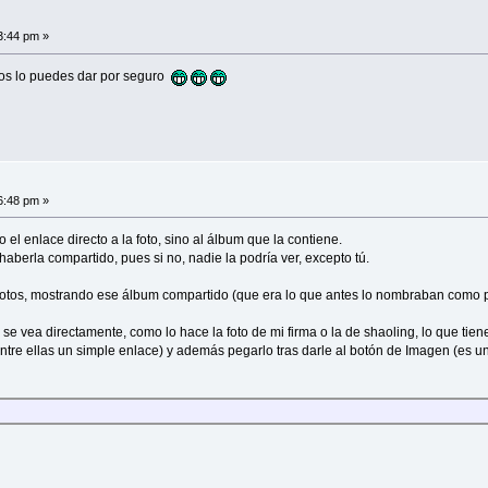
3:44 pm »
os lo puedes dar por seguro
6:48 pm »
 el enlace directo a la foto, sino al álbum que la contiene.
aberla compartido, pues si no, nadie la podría ver, excepto tú.
tos, mostrando ese álbum compartido (que era lo que antes lo nombraban como públ
e se vea directamente, como lo hace la foto de mi firma o la de shaoling, lo que tie
 entre ellas un simple enlace) y además pegarlo tras darle al botón de Imagen (es