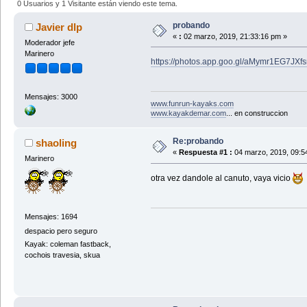
0 Usuarios y 1 Visitante están viendo este tema.
probando
Javier dlp
«
:
02 marzo, 2019, 21:33:16 pm »
Moderador jefe
Marinero
https://photos.app.goo.gl/aMymr1EG7JXf
Mensajes: 3000
www.funrun-kayaks.com
www.kayakdemar.com
... en construccion
Re:probando
shaoling
«
Respuesta #1 :
04 marzo, 2019, 09:5
Marinero
otra vez dandole al canuto, vaya vicio
Mensajes: 1694
despacio pero seguro
Kayak: coleman fastback,
cochois travesia, skua