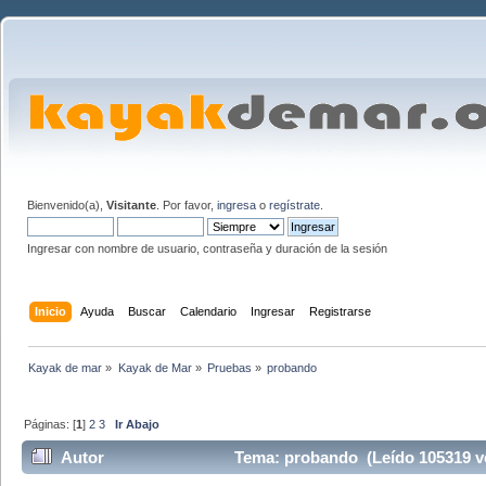
Bienvenido(a),
Visitante
. Por favor,
ingresa
o
regístrate
.
Ingresar con nombre de usuario, contraseña y duración de la sesión
Inicio
Ayuda
Buscar
Calendario
Ingresar
Registrarse
Kayak de mar
»
Kayak de Mar
»
Pruebas
»
probando
Páginas: [
1
]
2
3
Ir Abajo
Autor
Tema: probando (Leído 105319 v