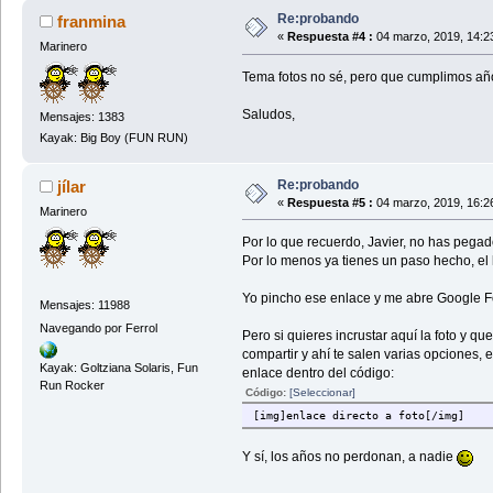
Re:probando
franmina
«
Respuesta #4 :
04 marzo, 2019, 14:2
Marinero
Tema fotos no sé, pero que cumplimos añ
Saludos,
Mensajes: 1383
Kayak: Big Boy (FUN RUN)
Re:probando
jílar
«
Respuesta #5 :
04 marzo, 2019, 16:2
Marinero
Por lo que recuerdo, Javier, no has pegado
Por lo menos ya tienes un paso hecho, el h
Yo pincho ese enlace y me abre Google Fo
Mensajes: 11988
Navegando por Ferrol
Pero si quieres incrustar aquí la foto y qu
compartir y ahí te salen varias opciones,
Kayak: Goltziana Solaris, Fun
enlace dentro del código:
Run Rocker
Código:
[Seleccionar]
[img]enlace directo a foto[/img]
Y sí, los años no perdonan, a nadie