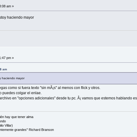
3:08 am »
 estoy haciendo mayor
1:47 pm »
08 am
oy haciendo mayor
gas como si fuera texto "sin mÃ¡s" al menos con flick y otros.
o puedes colgar el enlae.
 archivo en "opciones adicionales" desde tu pc. Â¡ vamos que estemos hablando e
én hay que tener alma
ando
io Villar)
cientemente grandes" Richard Branson