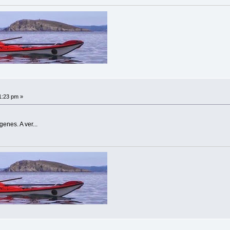
1:23 pm »
enes. A ver...