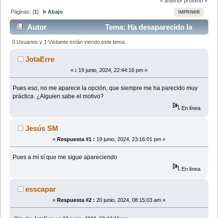
« anterior
próximo »
Páginas: [
1
]
Ir Abajo
IMPRIMIR
Autor
Tema: Ha desaparecido la
opción de ver mensajes no leídos (Leído 41797 veces)
0 Usuarios y 1 Visitante están viendo este tema.
JotaErre
«
:
19 junio, 2024, 22:44:16 pm »
Pues eso, no me aparece la opción, que siempre me ha parecido muy
práctica. ¿Alguien sabe el motivo?
En línea
Jesús SM
«
Respuesta #1 :
19 junio, 2024, 23:16:01 pm »
Pues a mí sí que me sigue apareciendo
En línea
esscapar
«
Respuesta #2 :
20 junio, 2024, 08:15:03 am »