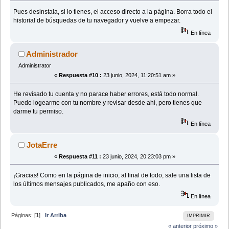
Pues desinstala, si lo tienes, el acceso directo a la página. Borra todo el
historial de búsquedas de tu navegador y vuelve a empezar.
En línea
Administrador
Administrator
«
Respuesta #10 :
23 junio, 2024, 11:20:51 am »
He revisado tu cuenta y no parace haber errores, está todo normal.
Puedo logearme con tu nombre y revisar desde ahí, pero tienes que
darme tu permiso.
En línea
JotaErre
«
Respuesta #11 :
23 junio, 2024, 20:23:03 pm »
¡Gracias! Como en la página de inicio, al final de todo, sale una lista de
los últimos mensajes publicados, me apaño con eso.
En línea
Páginas: [
1
]
Ir Arriba
IMPRIMIR
« anterior
próximo »