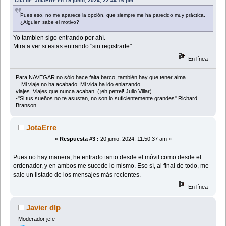
Cita de: JotaErre en 19 junio, 2024, 22:44:16 pm
Pues eso, no me aparece la opción, que siempre me ha parecido muy práctica.
¿Alguien sabe el motivo?
Yo tambien sigo entrando por ahí.
Mira a ver si estas entrando "sin registrarte"
En línea
Para NAVEGAR no sólo hace falta barco, también hay que tener alma
…Mi viaje no ha acabado. Mi vida ha ido enlazando
viajes. Viajes que nunca acaban. (¡eh petrel! Julio Villar)
-"Si tus sueños no te asustan, no son lo suficientemente grandes" Richard
Branson
JotaErre
«
Respuesta #3 :
20 junio, 2024, 11:50:37 am »
Pues no hay manera, he entrado tanto desde el móvil como desde el
ordenador, y en ambos me sucede lo mismo. Eso sí, al final de todo, me
sale un listado de los mensajes más recientes.
En línea
Javier dlp
Moderador jefe