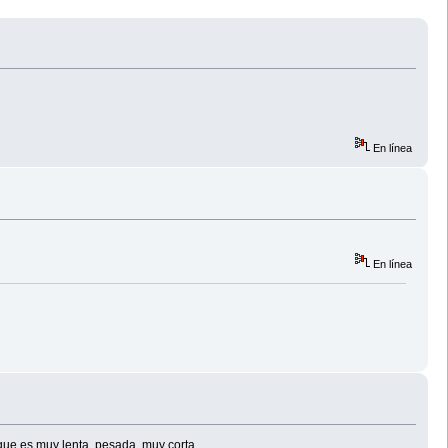
En línea
En línea
que es muy lenta, pesada, muy corta,...