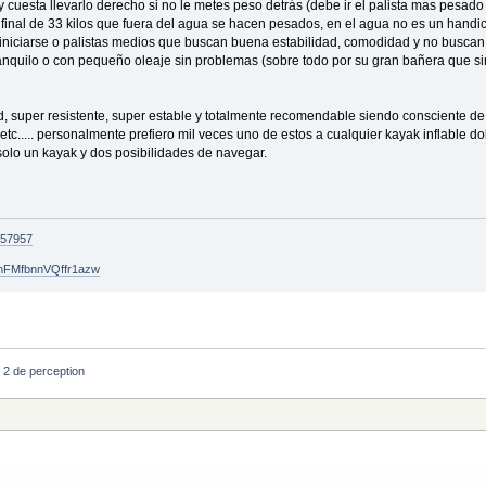
cuesta llevarlo derecho si no le metes peso detrás (debe ir el palista mas pesado d
o final de 33 kilos que fuera del agua se hacen pesados, en el agua no es un handi
niciarse o palistas medios que buscan buena estabilidad, comodidad y no buscan u
nquilo o con pequeño oleaje sin problemas (sobre todo por su gran bañera que si
super resistente, super estable y totalmente recomendable siendo consciente de s
tc..... personalmente prefiero mil veces uno de estos a cualquier kayak inflable do
olo un kayak y dos posibilidades de navegar.
557957
HmFMfbnnVQffr1azw
i 2 de perception