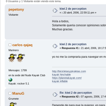
0 Usuarios y 1 Visitante están viendo este tema.
kiwi 2 de perception
pepetony
«
:
20 abril, 2006, 22:59:11 pm »
Visitante
Hola a todos,
Solamente queria conocer opiniones sobre
Muchas gracias.
kiwi 2 de perception
carlos qajaq
«
Respuesta #1 :
21 abril, 2006, 18:17:
Marinero
yo no me la compraria para navegar en mar
Mensajes: 1799
http://bicicletasypiruletas.com
kayak hinchable
en la sede del Nude Kayak Club
https://planetakayak.com/
kayak inflable
Kayak: rocker 5.1
Re: kiwi 2 de perception
ManuG
«
Respuesta #2 :
07 agosto, 2006, 17:
Grumete
Depende de para que la quieras, es para ag