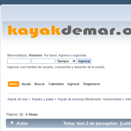
Bienvenido(a),
Visitante
. Por favor,
ingresa
o
regístrate
.
Ingresar con nombre de usuario, contraseña y duración de la sesión
Inicio
Ayuda
Buscar
Calendario
Ingresar
Registrarse
Kayak de mar
»
Kayaks y palas
»
Kayak de travesia
(Moderador:
monociclista
) »
kiw
Páginas: [
1
]
Ir Abajo
Autor
Tema: kiwi 2 de perception (Leíd