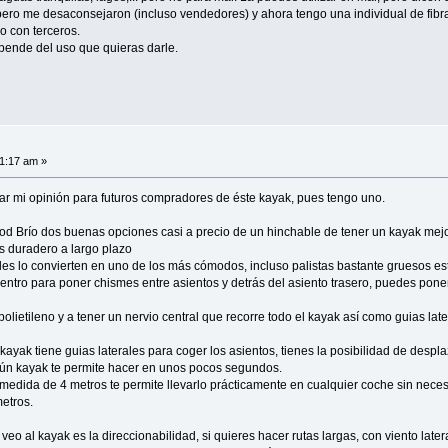
 pero me desaconsejaron (incluso vendedores) y ahora tengo una individual de fib
o con terceros.
pende del uso que quieras darle.
41:17 am »
r mi opinión para futuros compradores de éste kayak, pues tengo uno.
mod Brío dos buenas opciones casi a precio de un hinchable de tener un kayak me
 duradero a largo plazo
s lo convierten en uno de los más cómodos, incluso palistas bastante gruesos est
ntro para poner chismes entre asientos y detrás del asiento trasero, puedes poner 
olietileno y a tener un nervio central que recorre todo el kayak así como guias late
kayak tiene guias laterales para coger los asientos, tienes la posibilidad de despl
ún kayak te permite hacer en unos pocos segundos.
medida de 4 metros te permite llevarlo prácticamente en cualquier coche sin neces
metros.
 veo al kayak es la direccionabilidad, si quieres hacer rutas largas, con viento later