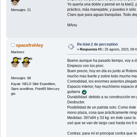
Yo quería una doble y pensé en la kiwi2,
práctico, más manejable, y puedes ir sólo 
Mensajes: 21
Claro que para aguas tranquilas. Todo de
MAnu
Re:kiwi 2 de perception
spacefrehley
«
Respuesta #3 :
25 agosto, 2023, 09:
Marinero
Bueno aunque ha pasado tiempo, voy a da
Empiezo con los pros:
Buen precio, hoy en día es junto al Roto
mucho mas fuerte y sobre todo mucho mas
Mensajes: 68
Comodidad, los enormes asientos plegable
Kayak: NELO Sibir Expedition,
Espacio interior, hay muchísimo espacio de
Sipre avedifree, Point65 Mercury
guitarra
gtx
Durabilidad: debido a su construcción en p
Destructor.
Posibilidad de un palista solo: Como éste 
mono plaza, cosa que prácticamente ning
Medidas: 397x84 y 33 kg: en éste caso la 
usó que se van de largo casi hasta los 6 
Contras: para mí el principal contra que le