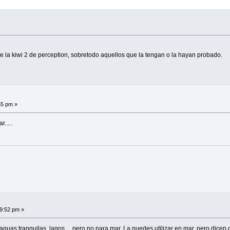
 la kiwi 2 de perception, sobretodo aquellos que la tengan o la hayan probado.
55 pm »
.....
49:52 pm »
uas tranquilas, lagos,... pero no para mar. La puedes utilizar en mar, pero dicen 