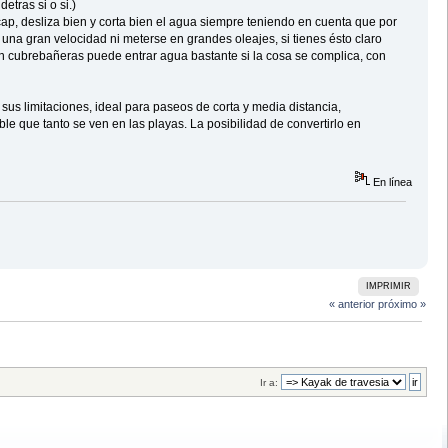
etras si o si.)
cap, desliza bien y corta bien el agua siempre teniendo en cuenta que por
na gran velocidad ni meterse en grandes oleajes, si tienes ésto claro
n cubrebañeras puede entrar agua bastante si la cosa se complica, con
us limitaciones, ideal para paseos de corta y media distancia,
ble que tanto se ven en las playas. La posibilidad de convertirlo en
En línea
IMPRIMIR
« anterior
próximo »
Ir a: