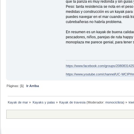
que la panza es muy redonda y sin guias y 
Peso: tanta resistencia se nota en el pes
medidas y construcción es un kayak para i
puedes navegar en el mar cuando está tra
cubrebañeras no habría problema.
En resumen es un kayak de buena calidad, 
pescadores, niños, parejas de ruta happy e
monoplaza me parece genial, para tener s
https://www.facebook.com/groups/208083142
https://www.youtube.com/channel/UC-WCIP
Páginas: [
1
]
Ir Arriba
Kayak de mar
»
Kayaks y palas
»
Kayak de travesia
(Moderador:
monociclista
) »
kiw