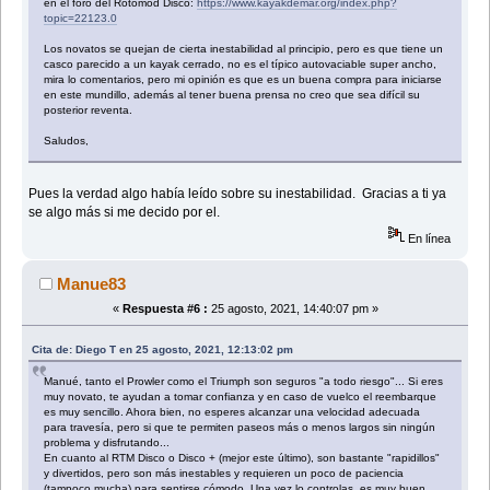
en el foro del Rotomod Disco:
https://www.kayakdemar.org/index.php?
topic=22123.0
Los novatos se quejan de cierta inestabilidad al principio, pero es que tiene un
casco parecido a un kayak cerrado, no es el típico autovaciable super ancho,
mira lo comentarios, pero mi opinión es que es un buena compra para iniciarse
en este mundillo, además al tener buena prensa no creo que sea difícil su
posterior reventa.
Saludos,
Pues la verdad algo había leído sobre su inestabilidad. Gracias a ti ya
se algo más si me decido por el.
En línea
Manue83
«
Respuesta #6 :
25 agosto, 2021, 14:40:07 pm »
Cita de: Diego T en 25 agosto, 2021, 12:13:02 pm
Manué, tanto el Prowler como el Triumph son seguros "a todo riesgo"... Si eres
muy novato, te ayudan a tomar confianza y en caso de vuelco el reembarque
es muy sencillo. Ahora bien, no esperes alcanzar una velocidad adecuada
para travesía, pero si que te permiten paseos más o menos largos sin ningún
problema y disfrutando...
En cuanto al RTM Disco o Disco + (mejor este último), son bastante "rapidillos"
y divertidos, pero son más inestables y requieren un poco de paciencia
(tampoco mucha) para sentirse cómodo. Una vez lo controlas, es muy buen