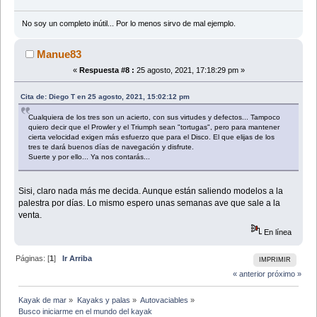
No soy un completo inútil... Por lo menos sirvo de mal ejemplo.
Manue83
«
Respuesta #8 :
25 agosto, 2021, 17:18:29 pm »
Cita de: Diego T en 25 agosto, 2021, 15:02:12 pm
Cualquiera de los tres son un acierto, con sus virtudes y defectos... Tampoco
quiero decir que el Prowler y el Triumph sean "tortugas", pero para mantener
cierta velocidad exigen más esfuerzo que para el Disco. El que elijas de los
tres te dará buenos días de navegación y disfrute.
Suerte y por ello... Ya nos contarás...
Sisi, claro nada más me decida. Aunque están saliendo modelos a la
palestra por días. Lo mismo espero unas semanas ave que sale a la
venta.
En línea
Páginas: [
1
]
Ir Arriba
IMPRIMIR
« anterior
próximo »
Kayak de mar
»
Kayaks y palas
»
Autovaciables
»
Busco iniciarme en el mundo del kayak