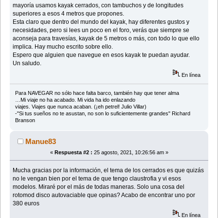
mayoría usamos kayak cerrados, con tambuchos y de longitudes
superiores a esos 4 metros que propones.
Esta claro que dentro del mundo del kayak, hay diferentes gustos y
necesidades, pero si lees un poco en el foro, verás que siempre se
aconseja para travesías, kayak de 5 metros o más, con todo lo que ello
implica. Hay mucho escrito sobre ello.
Espero que alguien que navegue en esos kayak te puedan ayudar.
Un saludo.
En línea
Para NAVEGAR no sólo hace falta barco, también hay que tener alma
…Mi viaje no ha acabado. Mi vida ha ido enlazando
viajes. Viajes que nunca acaban. (¡eh petrel! Julio Villar)
-"Si tus sueños no te asustan, no son lo suficientemente grandes" Richard
Branson
Manue83
«
Respuesta #2 :
25 agosto, 2021, 10:26:56 am »
Mucha gracias por la información, el tema de los cerrados es que quizás
no le vengan bien por el tema de que tengo claustrofia y vi esos
modelos. Miraré por el más de todas maneras. Solo una cosa del
rotomod disco autovaciable que opinas? Acabo de encontrar uno por
380 euros
En línea