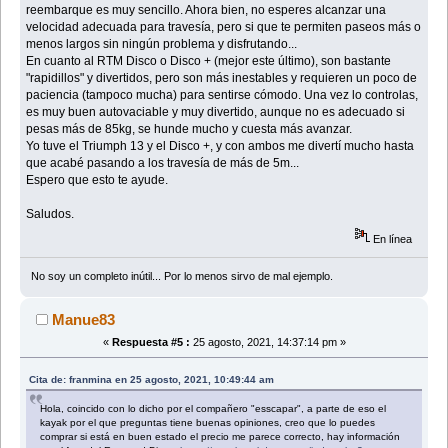
reembarque es muy sencillo. Ahora bien, no esperes alcanzar una
velocidad adecuada para travesía, pero si que te permiten paseos más o
menos largos sin ningún problema y disfrutando...
En cuanto al RTM Disco o Disco + (mejor este último), son bastante
"rapidillos" y divertidos, pero son más inestables y requieren un poco de
paciencia (tampoco mucha) para sentirse cómodo. Una vez lo controlas,
es muy buen autovaciable y muy divertido, aunque no es adecuado si
pesas más de 85kg, se hunde mucho y cuesta más avanzar.
Yo tuve el Triumph 13 y el Disco +, y con ambos me divertí mucho hasta
que acabé pasando a los travesía de más de 5m...
Espero que esto te ayude.
Saludos.
En línea
No soy un completo inútil... Por lo menos sirvo de mal ejemplo.
Manue83
«
Respuesta #5 :
25 agosto, 2021, 14:37:14 pm »
Cita de: franmina en 25 agosto, 2021, 10:49:44 am
Hola, coincido con lo dicho por el compañero "esscapar", a parte de eso el
kayak por el que preguntas tiene buenas opiniones, creo que lo puedes
comprar si está en buen estado el precio me parece correcto, hay información