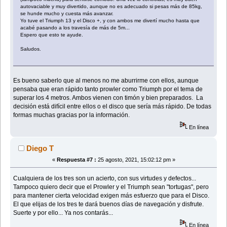
autovaciable y muy divertido, aunque no es adecuado si pesas más de 85kg,
se hunde mucho y cuesta más avanzar.
Yo tuve el Triumph 13 y el Disco +, y con ambos me divertí mucho hasta que
acabé pasando a los travesía de más de 5m...
Espero que esto te ayude.
Saludos.
Es bueno saberlo que al menos no me aburrirme con ellos, aunque
pensaba que eran rápido tanto prowler como Triumph por el tema de
superar los 4 metros. Ambos vienen con timón y bien preparados. La
decisión está difícil entre ellos o el disco que sería más rápido. De todas
formas muchas gracias por la información.
En línea
Diego T
«
Respuesta #7 :
25 agosto, 2021, 15:02:12 pm »
Cualquiera de los tres son un acierto, con sus virtudes y defectos...
Tampoco quiero decir que el Prowler y el Triumph sean "tortugas", pero
para mantener cierta velocidad exigen más esfuerzo que para el Disco.
El que elijas de los tres te dará buenos días de navegación y disfrute.
Suerte y por ello... Ya nos contarás...
En línea