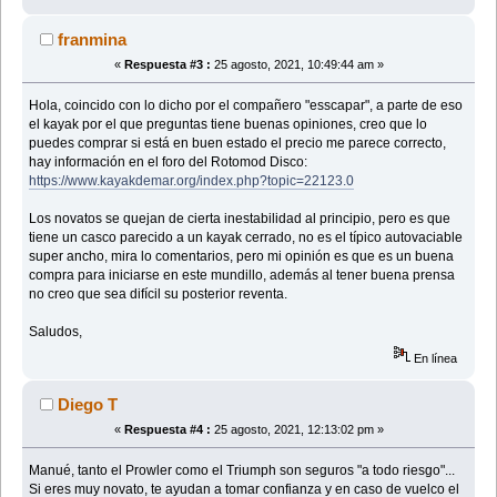
franmina
«
Respuesta #3 :
25 agosto, 2021, 10:49:44 am »
Hola, coincido con lo dicho por el compañero "esscapar", a parte de eso
el kayak por el que preguntas tiene buenas opiniones, creo que lo
puedes comprar si está en buen estado el precio me parece correcto,
hay información en el foro del Rotomod Disco:
https://www.kayakdemar.org/index.php?topic=22123.0
Los novatos se quejan de cierta inestabilidad al principio, pero es que
tiene un casco parecido a un kayak cerrado, no es el típico autovaciable
super ancho, mira lo comentarios, pero mi opinión es que es un buena
compra para iniciarse en este mundillo, además al tener buena prensa
no creo que sea difícil su posterior reventa.
Saludos,
En línea
Diego T
«
Respuesta #4 :
25 agosto, 2021, 12:13:02 pm »
Manué, tanto el Prowler como el Triumph son seguros "a todo riesgo"...
Si eres muy novato, te ayudan a tomar confianza y en caso de vuelco el