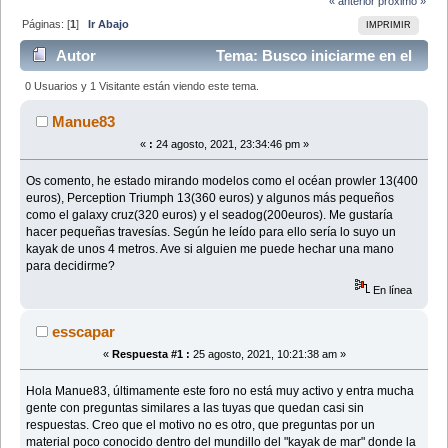
« anterior
próximo »
Páginas: [
1
]
Ir Abajo
IMPRIMIR
Autor
Tema: Busco iniciarme en el
mundo del kayak (Leído 34038 veces)
0 Usuarios y 1 Visitante están viendo este tema.
Manue83
«
:
24 agosto, 2021, 23:34:46 pm »
Os comento, he estado mirando modelos como el océan prowler 13(400
euros), Perception Triumph 13(360 euros) y algunos más pequeños
como el galaxy cruz(320 euros) y el seadog(200euros). Me gustaría
hacer pequeñas travesías. Según he leído para ello sería lo suyo un
kayak de unos 4 metros. Ave si alguien me puede hechar una mano
para decidirme?
En línea
esscapar
«
Respuesta #1 :
25 agosto, 2021, 10:21:38 am »
Hola Manue83, últimamente este foro no está muy activo y entra mucha
gente con preguntas similares a las tuyas que quedan casi sin
respuestas. Creo que el motivo no es otro, que preguntas por un
material poco conocido dentro del mundillo del "kayak de mar" donde la