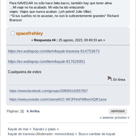
Para NAVEGAR no sólo hace falta barco, también hay que tener alma
…Mi viaje no ha acabado. Mi vida ha ido enlazando
viajes. Viajes que nunca acaban. (¡eh petrel! Julio Villar)
-"Si tus sueños no te asustan, no son lo suficientemente grandes" Richard
Branson
spacefrehley
«
Respuesta #4 :
25 agosto, 2023, 09:49:33 am »
https://es.wallapop.com/item/kayak-travesia-914753673
https://es.wallapop.com/item/kayak-917626951
Cualquiera de estos
En línea
https://www.facebook.com/groups/208083142557957
https://www.youtube.com/channel/UC-WCIPHmFMfbnnVQffr1azw
Páginas: [
1
]
Ir Arriba
IMPRIMIR
« anterior
próximo »
Kayak de mar
»
Kayaks y palas
»
Kayak de travesia
(Moderador:
monociclista
) »
Busco cambiar de kayak