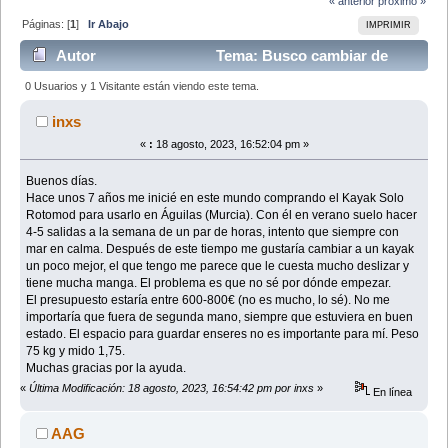
« anterior
próximo »
Páginas: [
1
]
Ir Abajo
IMPRIMIR
Autor
Tema: Busco cambiar de
kayak (Leído 24483 veces)
0 Usuarios y 1 Visitante están viendo este tema.
inxs
«
:
18 agosto, 2023, 16:52:04 pm »
Buenos días.
Hace unos 7 años me inicié en este mundo comprando el Kayak Solo
Rotomod para usarlo en Águilas (Murcia). Con él en verano suelo hacer
4-5 salidas a la semana de un par de horas, intento que siempre con
mar en calma. Después de este tiempo me gustaría cambiar a un kayak
un poco mejor, el que tengo me parece que le cuesta mucho deslizar y
tiene mucha manga. El problema es que no sé por dónde empezar.
El presupuesto estaría entre 600-800€ (no es mucho, lo sé). No me
importaría que fuera de segunda mano, siempre que estuviera en buen
estado. El espacio para guardar enseres no es importante para mí. Peso
75 kg y mido 1,75.
Muchas gracias por la ayuda.
«
Última Modificación: 18 agosto, 2023, 16:54:42 pm por inxs
»
En línea
AAG