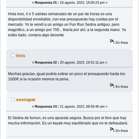
«
Respuesta #1 :
18 agosto, 2023, 18:05:23 pm »
Hola inxs, 4 ó 5 salidas semanales de un par de horas es una
disponibilidad envidiable, con ese presupuesto hay cositas por el
mercado. Yo le vendí a un amigo un Fun Run Sedna antiguo, pero
magnifico, a un amigo por 700... tiraría por ahí, a la segunda mano. Ya
estás liado, compra algo decente.
En línea
inxs
«
Respuesta #2 :
20 agosto, 2023, 19:01:11 pm »
Muchas gracias, igual podría estirar un poco el presupuesto hasta los
1000€ si la ocasión merece la pena.
En línea
esscapar
«
Respuesta #3 :
21 agosto, 2023, 08:59:40 am »
El Sedna de funrun, es una apuesta segura. Busca por el foro que hay
mucha información. Es un kayak muy equilibrado que no te defraudará.
En línea