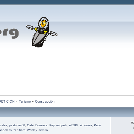
MPETICIÓN
»
Turismo
»
Construcción
75
zalez
,
pastorius68
,
Gabi
,
Borrasca
,
Key
,
osopetit
,
el 200
,
sinforosa
,
Paco
hopeless
,
zenitram
,
Wenley
,
silvério