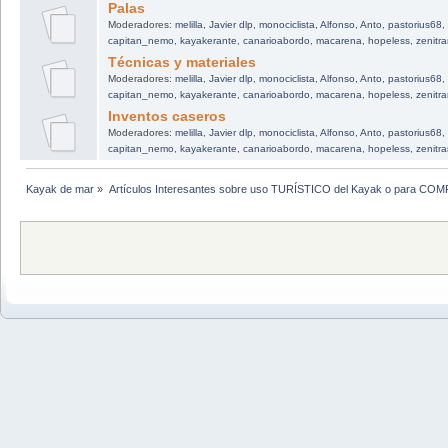
Palas
Moderadores:
melilla
,
Javier dlp
,
monociclista
,
Alfonso
,
Anto
,
pastorius68
,
capitan_nemo
,
kayakerante
,
canarioabordo
,
macarena
,
hopeless
,
zenitr
Técnicas y materiales
Moderadores:
melilla
,
Javier dlp
,
monociclista
,
Alfonso
,
Anto
,
pastorius68
,
capitan_nemo
,
kayakerante
,
canarioabordo
,
macarena
,
hopeless
,
zenitr
Inventos caseros
Moderadores:
melilla
,
Javier dlp
,
monociclista
,
Alfonso
,
Anto
,
pastorius68
,
capitan_nemo
,
kayakerante
,
canarioabordo
,
macarena
,
hopeless
,
zenitr
Kayak de mar
»
Artículos Interesantes sobre uso TURÍSTICO del Kayak o para CO