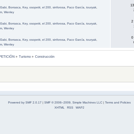
13
Gabi
,
Borrasca
,
Key
,
osopetit
,
el 200
,
sinforosa
,
Paco García
,
touryak
,
am
,
Wenley
2
Gabi
,
Borrasca
,
Key
,
osopetit
,
el 200
,
sinforosa
,
Paco García
,
touryak
,
am
,
Wenley
0
Gabi
,
Borrasca
,
Key
,
osopetit
,
el 200
,
sinforosa
,
Paco García
,
touryak
,
am
,
Wenley
MPETICIÓN
»
Turismo
»
Construcción
Powered by SMF 2.0.17
|
SMF © 2006–2009, Simple Machines LLC
|
Terms and Policies
XHTML
RSS
WAP2