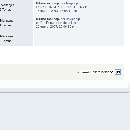
Último mensaje
por
Nirgelep
 Mensajes
en
Re:CONSTRUCCION DE UNA P...
2 Temas
18 marzo, 2013, 18:53:11 pm
Último mensaje
por
Javier dlp
 Mensajes
en
Re: Reparacion de gel co...
1 Temas
28 enero, 2007, 23:06:23 pm
 Mensajes
0 Temas
Ir a: