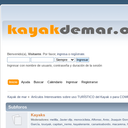
Bienvenido(a),
Visitante
. Por favor,
ingresa
o
regístrate
.
Ingresar con nombre de usuario, contraseña y duración de la sesión
Inicio
Ayuda
Buscar
Calendario
Ingresar
Registrarse
Kayak de mar
»
Artículos Interesantes sobre uso TURÍSTICO del Kayak o para CO
Subforos
Kayaks
Moderadores:
melilla
,
Javier dlp
,
monociclista
,
Alfonso
,
Anto
,
Joaquin Gon
García
,
touryak
,
capitan_nemo
,
kayakerante
,
canarioabordo
,
macarena
,